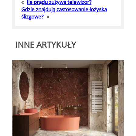
«
Ile prądu zużywa telewizor?
Gdzie znajdują zastosowanie łożyska
ślizgowe?
»
INNE ARTYKUŁY