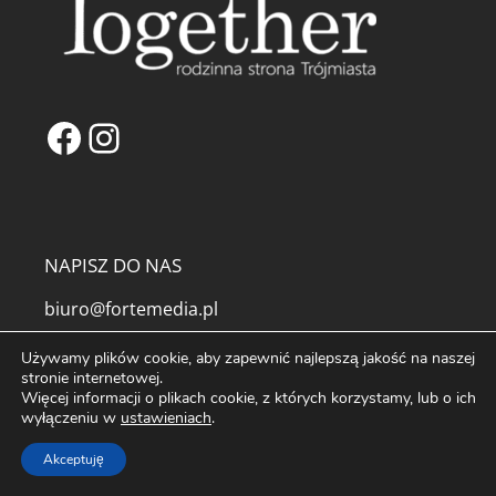
Facebook
Instagram
NAPISZ DO NAS
biuro@fortemedia.pl
O Nas
Używamy plików cookie, aby zapewnić najlepszą jakość na naszej
Kontakt
stronie internetowej.
Więcej informacji o plikach cookie, z których korzystamy, lub o ich
Reklama na Portalu Together
wyłączeniu w
ustawieniach
.
Partnerzy
Najpopularniejsze artykuły
Akceptuję
Tagi