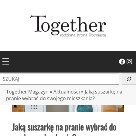
Przejdź
do
treści
Facebook
Instagram
S
z
u
Together Magazyn
»
Aktualności
»
Jaką suszarkę na
k
pranie wybrać do swojego mieszkania?
a
j
Jaką suszarkę na pranie wybrać do