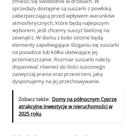
zmieści się swobodnie w drzwiach. W
sprzedaży dostępne są
suszarki z powłoką
zabezpieczającą przed wpływem warunków
atmosferycznych
, które będą najlepszym
wyborem, jeśli chcemy suszyć bieliznę na
zewnątrz. W domu z kolei istotne będą
elementy
zapobiegające ślizganiu się suszarki
na posadzce
lub kółka ułatwiające jej
przemieszczanie. Rozmiar suszarki należy
dopasować również do ilości suszonego
zazwyczaj prania oraz przestrzeni, jaką
dysponujemy na jej przechowywanie.
Zobacz także:
Domy na północnym Cyprze
atrakcyjne inwestycje w nieruchomości w
2025 roku