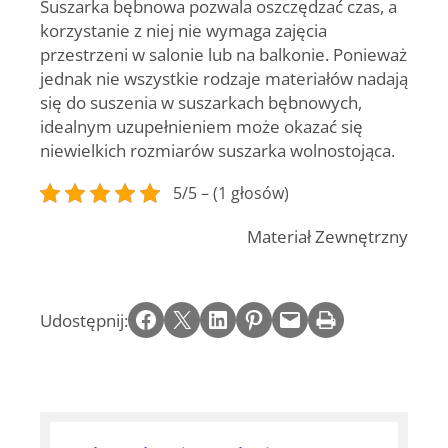
Suszarka bębnowa pozwala oszczędzać czas, a
korzystanie z niej nie wymaga zajęcia
przestrzeni w salonie lub na balkonie. Ponieważ
jednak nie wszystkie rodzaje materiałów nadają
się do suszenia w suszarkach bębnowych,
idealnym uzupełnieniem może okazać się
niewielkich rozmiarów suszarka wolnostojąca.
5/5 – (1 głosów)
Materiał Zewnętrzny
Share on Facebook
Email this Page
Share on LinkedIn
Share on Pinterest
Email this Page
Print this Page
Udostępnij: