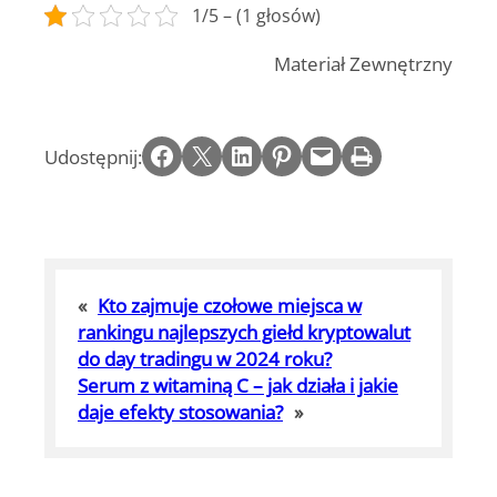
1/5 – (1 głosów)
Materiał Zewnętrzny
Share on Facebook
Email this Page
Share on LinkedIn
Share on Pinterest
Email this Page
Print this Page
Udostępnij:
«
Kto zajmuje czołowe miejsca w
rankingu najlepszych giełd kryptowalut
do day tradingu w 2024 roku?
Serum z witaminą C – jak działa i jakie
daje efekty stosowania?
»