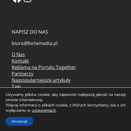
NAPISZ DO NAS
biuro@fortemedia.pl
O Nas
Kontakt
Reklama na Portalu Together
Partnerzy
Najpopularniejsze artykuły
Tagi
Mapa serwisu
Używamy plików cookie, aby zapewnić najlepszą jakość na naszej
Kolorowanki do druku
stronie internetowej.
Więcej informacji o plikach cookie, z których korzystamy, lub o ich
Archiwum czasopism
wyłączeniu w
ustawieniach
.
Regulamin serwisu
Akceptuję
Regulamin newslettera