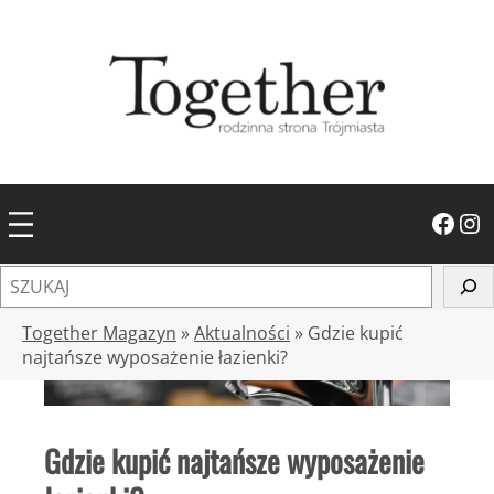
Przejdź
do
treści
Facebook
Instagram
S
z
u
Together Magazyn
»
Aktualności
»
Gdzie kupić
k
najtańsze wyposażenie łazienki?
a
j
Gdzie kupić najtańsze wyposażenie