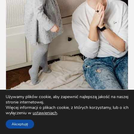
Używamy plików cookie, aby zapewnić najlepszą jakość na naszej
stronie internetowej.
Więcej informacji o plikach cookie, z których korzystamy, lub o ich
wyłączeniu w
ustawieniach
.
Jak wspierać rozwój mowy dziecka – porady dla
rodziców
Akceptuję