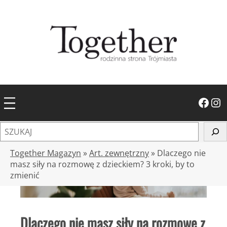
Przejdź
do
treści
Facebook
Instagram
S
z
u
Together Magazyn
»
Art. zewnętrzny
»
Dlaczego nie
k
masz siły na rozmowę z dzieckiem? 3 kroki, by to
zmienić
a
j
Dlaczego nie masz siły na rozmowę z