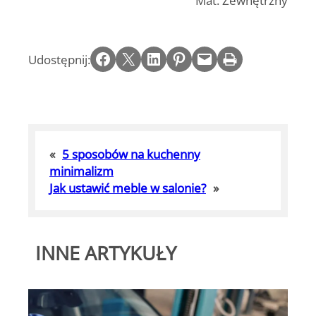
Share on Facebook
Email this Page
Share on LinkedIn
Share on Pinterest
Email this Page
Print this Page
Udostępnij:
«
5 sposobów na kuchenny
minimalizm
Jak ustawić meble w salonie?
»
INNE ARTYKUŁY