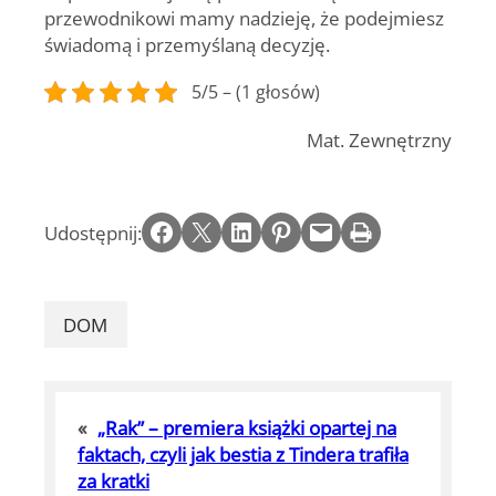
przewodnikowi mamy nadzieję, że podejmiesz
świadomą i przemyślaną decyzję.
5/5 – (1 głosów)
Mat. Zewnętrzny
Share on Facebook
Email this Page
Share on LinkedIn
Share on Pinterest
Email this Page
Print this Page
Udostępnij:
DOM
«
„Rak” – premiera książki opartej na
faktach, czyli jak bestia z Tindera trafiła
za kratki