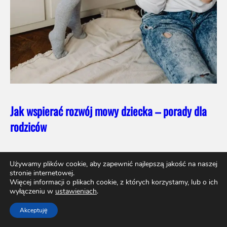
Jak wspierać rozwój mowy dziecka – porady dla
rodziców
Używamy plików cookie, aby zapewnić najlepszą jakość na naszej
stronie internetowej.
Piszą dla nas:
Lista autorów
Więcej informacji o plikach cookie, z których korzystamy, lub o ich
wyłączeniu w
ustawieniach
.
Akceptuję