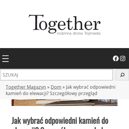
Przejdź
do
treści
Facebook
Instagram
S
z
u
Together Magazyn
»
Dom
»
Jak wybrać odpowiedni
k
kamień do elewacji? Szczegółowy przegląd
a
j
Jak wybrać odpowiedni kamień do