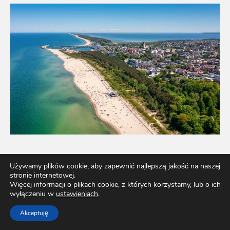
Władysławowo – przepis na udane wakacje nad
Używamy plików cookie, aby zapewnić najlepszą jakość na naszej
Bałtykiem
stronie internetowej.
Więcej informacji o plikach cookie, z których korzystamy, lub o ich
wyłączeniu w
ustawieniach
.
Akceptuję