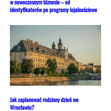
w nowoczesnym biznesie – od
identyfikatorów po programy lojalnościowe
Jak zaplanować rodzinny dzień we
Wrocławiu?