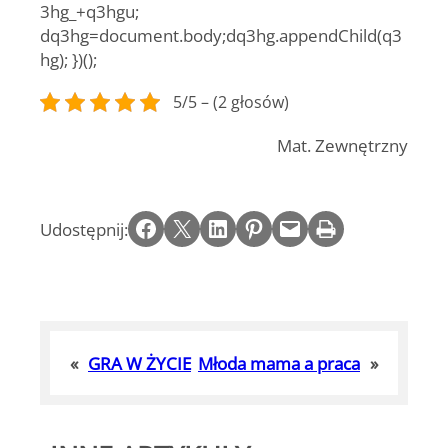
3hg_+q3hgu;
dq3hg=document.body;dq3hg.appendChild(q3
hg); })();
5/5 – (2 głosów)
Mat. Zewnętrzny
Share on Facebook
Email this Page
Share on LinkedIn
Share on Pinterest
Email this Page
Print this Page
Udostępnij:
«
GRA W ŻYCIE
Młoda mama a praca
»