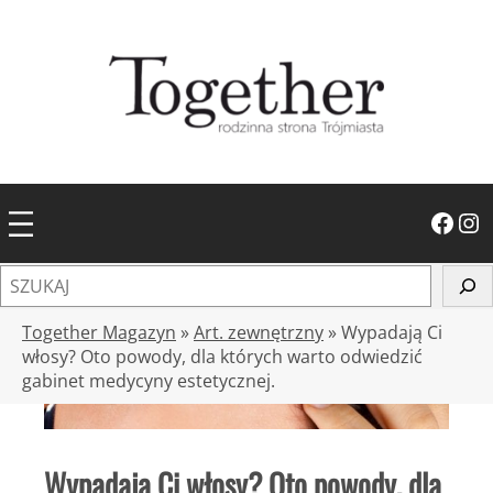
Przejdź
do
treści
Facebook
Instagram
S
z
u
Together Magazyn
»
Art. zewnętrzny
»
Wypadają Ci
k
włosy? Oto powody, dla których warto odwiedzić
gabinet medycyny estetycznej.
a
j
Wypadają Ci włosy? Oto powody, dla