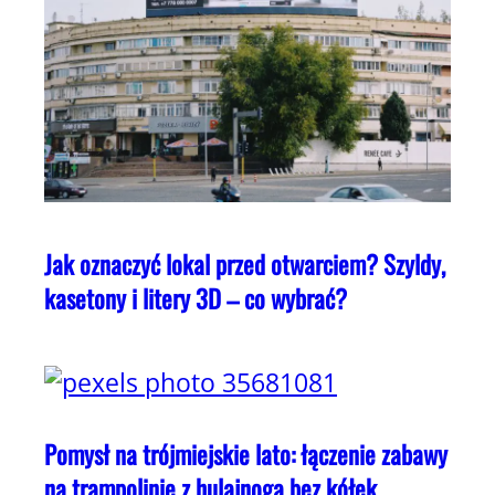
Jak oznaczyć lokal przed otwarciem? Szyldy,
kasetony i litery 3D – co wybrać?
Pomysł na trójmiejskie lato: łączenie zabawy
na trampolinie z hulajnogą bez kółek