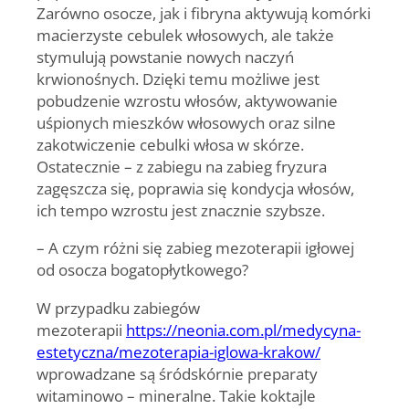
Zarówno osocze, jak i fibryna aktywują komórki
macierzyste cebulek włosowych, ale także
stymulują powstanie nowych naczyń
krwionośnych. Dzięki temu możliwe jest
pobudzenie wzrostu włosów, aktywowanie
uśpionych mieszków włosowych oraz silne
zakotwiczenie cebulki włosa w skórze.
Ostatecznie – z zabiegu na zabieg fryzura
zagęszcza się, poprawia się kondycja włosów,
ich tempo wzrostu jest znacznie szybsze.
– A czym różni się zabieg mezoterapii igłowej
od osocza bogatopłytkowego?
W przypadku zabiegów
mezoterapii
https://neonia.com.pl/medycyna-
estetyczna/mezoterapia-iglowa-krakow/
wprowadzane są śródskórnie preparaty
witaminowo – mineralne. Takie koktajle