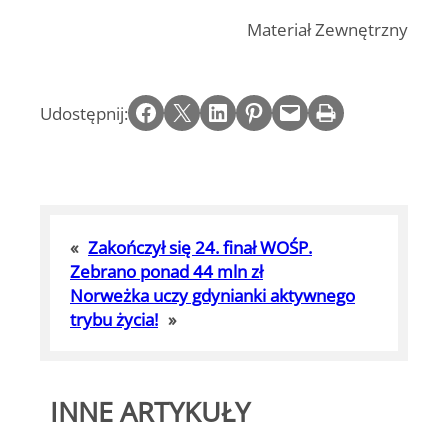
Materiał Zewnętrzny
Share on Facebook
Email this Page
Share on LinkedIn
Share on Pinterest
Email this Page
Print this Page
Udostępnij:
«
Zakończył się 24. finał WOŚP.
Zebrano ponad 44 mln zł
Norweżka uczy gdynianki aktywnego
trybu życia!
»
INNE ARTYKUŁY