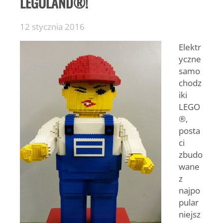
LEGOLAND®!
12 stycznia 2016
Elektr
yczne
samo
chodz
iki
LEGO
®,
posta
ci
zbudo
wane
z
najpo
pular
niejsz