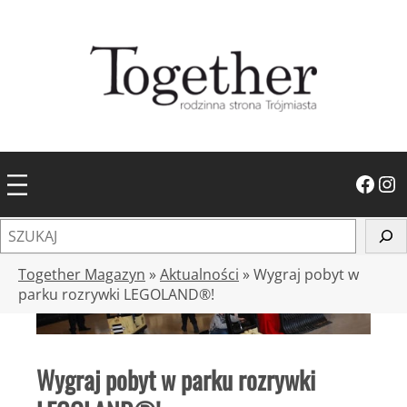
Przejdź
do
treści
Facebook
Instagram
S
z
u
Together Magazyn
»
Aktualności
»
Wygraj pobyt w
k
parku rozrywki LEGOLAND®!
a
j
Wygraj pobyt w parku rozrywki