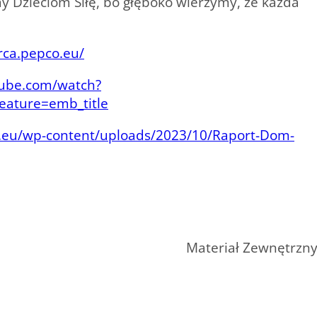
 Dzieciom Siłę, bo głęboko wierzymy, że każda
rca.pepco.eu/
tube.com/watch?
ature=emb_title
.eu/wp-content/uploads/2023/10/Raport-Dom-
Materiał Zewnętrzn