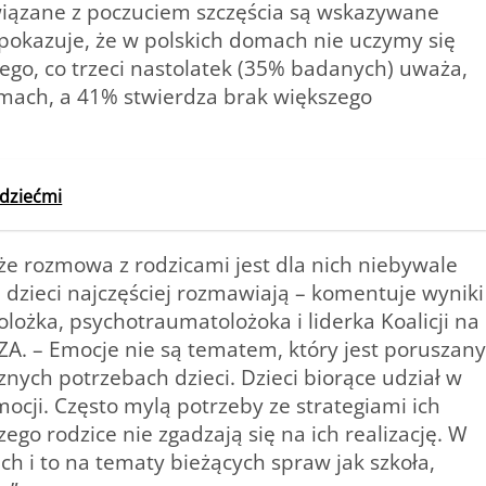
związane z poczuciem szczęścia są wskazywane
o pokazuje, że w polskich domach nie uczymy się
ego, co trzeci nastolatek (35% badanych) uważa,
emach, a 41% stwierdza brak większego
dziećmi
 że rozmowa z rodzicami jest dla nich niebywale
m dzieci najczęściej rozmawiają – komentuje wyniki
ożka, psychotraumatolożoka i liderka Koalicji na
 – Emocje nie są tematem, który jest poruszany
nych potrzebach dzieci. Dzieci biorące udział w
cji. Często mylą potrzeby ze strategiami ich
zego rodzice nie zgadzają się na ich realizację. W
ch i to na tematy bieżących spraw jak szkoła,