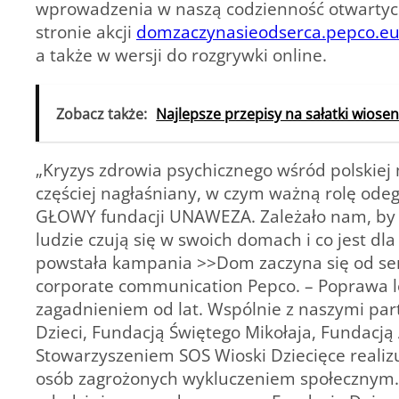
wprowadzenia w naszą codzienność otwartych
stronie akcji
domzaczynasieodserca.pepco.e
a także w wersji do rozgrywki online.
Zobacz także:
Najlepsze przepisy na sałatki wiose
„Kryzys zdrowia psychicznego wśród polskiej 
częściej nagłaśniany, w czym ważną rolę ode
GŁOWY fundacji UNAWEZA. Zależało nam, by tę
ludzie czują się w swoich domach i co jest dl
powstała kampania >>Dom zaczyna się od ser
corporate communication Pepco. – Poprawa l
zagadnieniem od lat. Wspólnie z naszymi pa
Dzieci, Fundacją Świętego Mikołaja, Fundacją
Stowarzyszeniem SOS Wioski Dziecięce reali
osób zagrożonych wykluczeniem społecznym. W