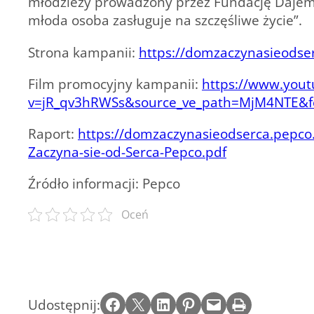
młodzieży prowadzony przez Fundację Dajemy
młoda osoba zasługuje na szczęśliwe życie”.
Strona kampanii:
https://domzaczynasieodse
Film promocyjny kampanii:
https://www.you
v=jR_qv3hRWSs&source_ve_path=MjM4NTE&fe
Raport:
https://domzaczynasieodserca.pepco
Zaczyna-sie-od-Serca-Pepco.pdf
Źródło informacji: Pepco
Oceń
Share on Facebook
Email this Page
Share on LinkedIn
Share on Pinterest
Email this Page
Print this Page
Udostępnij: