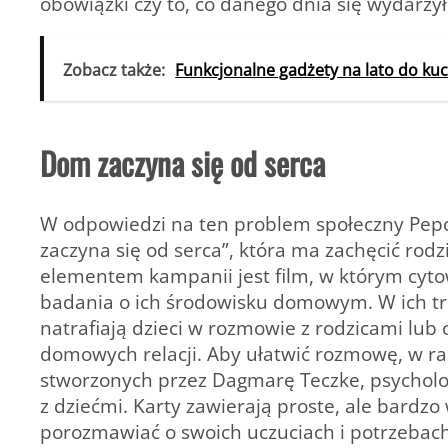
obowiązki czy to, co danego dnia się wydarzył
Zobacz także:
Funkcjonalne gadżety na lato do ku
Dom zaczyna się od serca
W odpowiedzi na ten problem społeczny Pep
zaczyna się od serca”, która ma zachęcić rodz
elementem kampanii jest film, w którym cyt
badania o ich środowisku domowym. W ich treś
natrafiają dzieci w rozmowie z rodzicami lub 
domowych relacji. Aby ułatwić rozmowę, w r
stworzonych przez Dagmarę Teczke, psycholoż
z dziećmi. Karty zawierają proste, ale bard
porozmawiać o swoich uczuciach i potrzebach