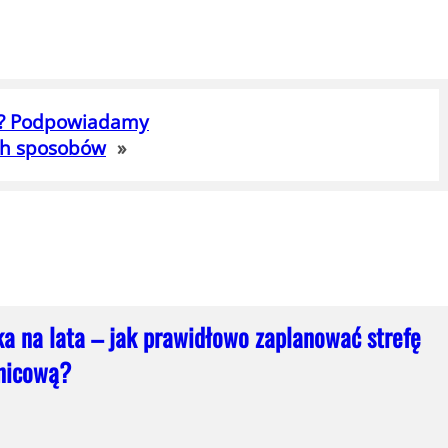
y? Podpowiadamy
ych sposobów
»
ka na lata – jak prawidłowo zaplanować strefę
nicową?