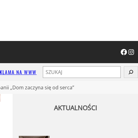
Facebook
Instagram
S
EKLAMA NA WWW
z
u
nii „Dom zaczyna się od serca”
k
a
AKTUALNOŚCI
j