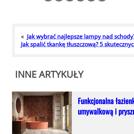
«
Jak wybrać najlepsze lampy nad schod
Jak spalić tkankę tłuszczową? 5 skuteczn
INNE ARTYKUŁY
Funkcjonalna łazien
umywalkową i prysz