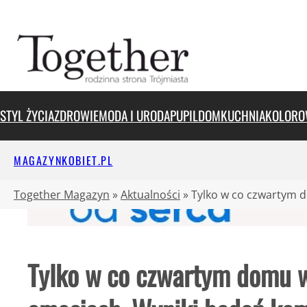
Przejdź
do
treści
STYL ŻYCIA
ZDROWIE
MODA I URODA
PUPIL
DOM
KUCHNIA
KOLORO
MAGAZYNKOBIET.PL
Together Magazyn
»
Aktualności
»
Tylko w co czwartym 
Tylko w co czwartym domu 