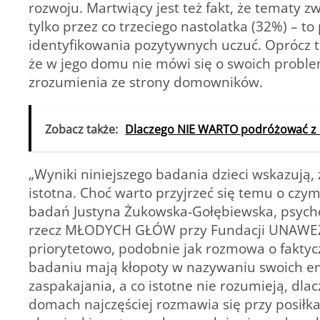
rozwoju. Martwiący jest też fakt, że tematy 
tylko przez co trzeciego nastolatka (32%) – t
identyfikowania pozytywnych uczuć. Oprócz t
że w jego domu nie mówi się o swoich probl
zrozumienia ze strony domowników.
Zobacz także:
Dlaczego NIE WARTO podróżować z 
„Wyniki niniejszego badania dzieci wskazują,
istotna. Choć warto przyjrzeć się temu o czy
badań Justyna Żukowska-Gołębiewska, psychol
rzecz MŁODYCH GŁÓW przy Fundacji UNAWEZA.
priorytetowo, podobnie jak rozmowa o faktycz
badaniu mają kłopoty w nazywaniu swoich emo
zaspakajania, a co istotne nie rozumieją, dlac
domach najczęściej rozmawia się przy posiłka