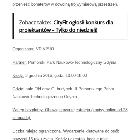
przenieść bohaterów w dowolną trójwymiarową przestrzeń.
Zobacz także:
CityFit ogłosił konkurs dla
projektantów – Tylko do niedzieli!
Organizator:
VR VISIO
Partner:
Pomorski Park Naukowo-Technologiczny Gdynia
Kiedy:
3 grudnia 2016, godz. 10:00-18:00
Gdzie:
sale F/H oraz G, budynek III Pomorskiego Parku
Naukowo-Technologicznego Gdynia
Wstęp bezpłatny. Obowiązkowa rejestracja (zapisy online od 28
listopada).
Liczba miejsc ograniczona. Wydarzenie kierowane do osób
powyżej 15 roku życia. Każdy uczestnik będzie miał