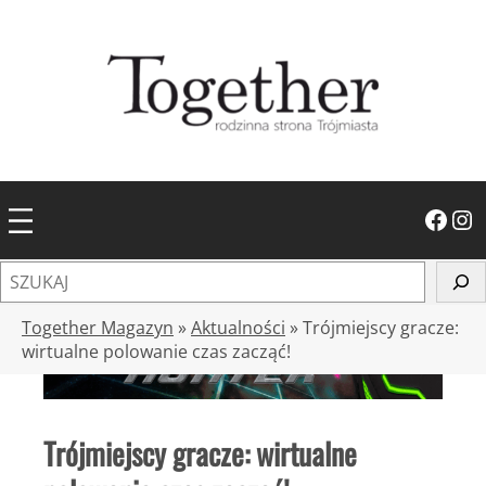
Przejdź
do
treści
Facebook
Instagram
S
z
u
Together Magazyn
»
Aktualności
»
Trójmiejscy gracze:
k
wirtualne polowanie czas zacząć!
a
j
Trójmiejscy gracze: wirtualne