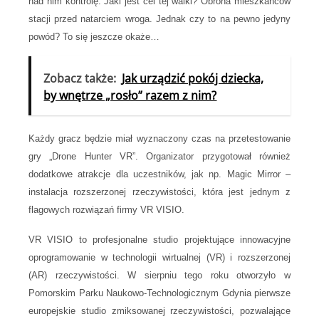
nad nim kontrolę. Jaki jest cel tej walki? Obrona mieszkańców
stacji przed natarciem wroga. Jednak czy to na pewno jedyny
powód? To się jeszcze okaże…
Zobacz także:
Jak urządzić pokój dziecka,
by wnętrze „rosło” razem z nim?
Każdy gracz będzie miał wyznaczony czas na przetestowanie
gry „Drone Hunter VR”. Organizator przygotował również
dodatkowe atrakcje dla uczestników, jak np. Magic Mirror –
instalacja rozszerzonej rzeczywistości, która jest jednym z
flagowych rozwiązań firmy VR VISIO.
VR VISIO to profesjonalne studio projektujące innowacyjne
oprogramowanie w technologii wirtualnej (VR) i rozszerzonej
(AR) rzeczywistości. W sierpniu tego roku otworzyło w
Pomorskim Parku Naukowo-Technologicznym Gdynia pierwsze
europejskie studio zmiksowanej rzeczywistości, pozwalające