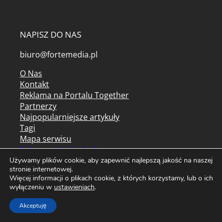
NAPISZ DO NAS
biuro@fortemedia.pl
O Nas
Kontakt
Reklama na Portalu Together
Partnerzy
Najpopularniejsze artykuły
Tagi
Mapa serwisu
Kolorowanki do druku
Używamy plików cookie, aby zapewnić najlepszą jakość na naszej
Archiwum czasopism
stronie internetowej.
Regulamin serwisu
Więcej informacji o plikach cookie, z których korzystamy, lub o ich
wyłączeniu w
ustawieniach
.
Regulamin newslettera
Polityka prywatności / cookies
Akceptuję