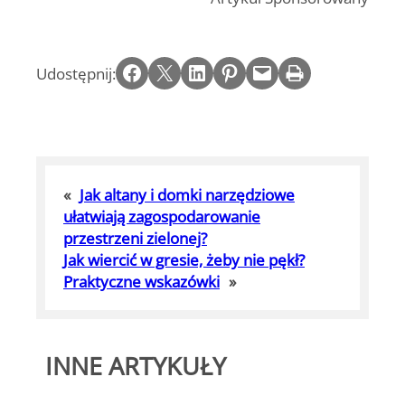
Share on Facebook
Email this Page
Share on LinkedIn
Share on Pinterest
Email this Page
Print this Page
Udostępnij:
«
Jak altany i domki narzędziowe
ułatwiają zagospodarowanie
przestrzeni zielonej?
Jak wiercić w gresie, żeby nie pękł?
Praktyczne wskazówki
»
INNE ARTYKUŁY