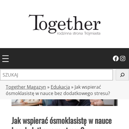
Przejdź
do
treści
Facebook
Instagram
S
z
u
Together Magazyn
»
Edukacja
»
Jak wspierać
k
ósmoklasistę w nauce bez dodatkowego stresu?
a
j
Jak wspierać ósmoklasistę w nauce