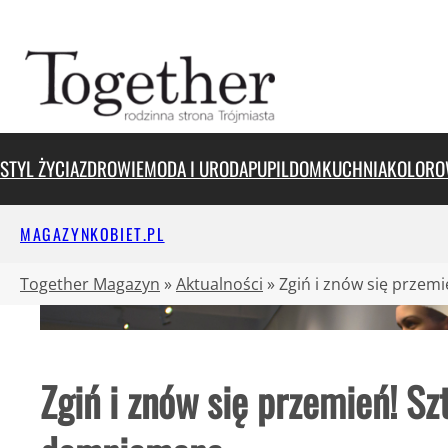
Przejdź
do
treści
STYL ŻYCIA
ZDROWIE
MODA I URODA
PUPIL
DOM
KUCHNIA
KOLORO
MAGAZYNKOBIET.PL
Together Magazyn
»
Aktualności
»
Zgiń i znów się przem
Zgiń i znów się przemień! Sz