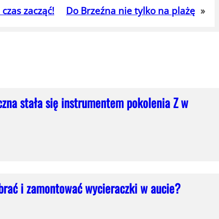
 czas zacząć!
Do Brzeźna nie tylko na plażę
»
czna stała się instrumentem pokolenia Z w
brać i zamontować wycieraczki w aucie?