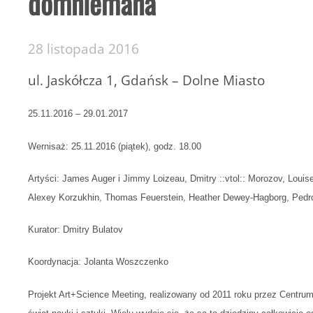
domniemana
28 listopada 2016
ul. Jaskółcza 1, Gdańsk – Dolne Miasto
25.11.2016 – 29.01.2017
Wernisaż: 25.11.2016 (piątek), godz. 18.00
Artyści:
James Auger i Jimmy Loizeau, Dmitry ::vtol:: Morozov, Louis
Alexey Korzukhin, Thomas Feuerstein, Heather Dewey-Hagborg, Pedro
Kurator:
Dmitry Bulatov
Koordynacja:
Jolanta Woszczenko
Projekt
Art+Science Meeting,
realizowany od 2011 roku przez Centrum