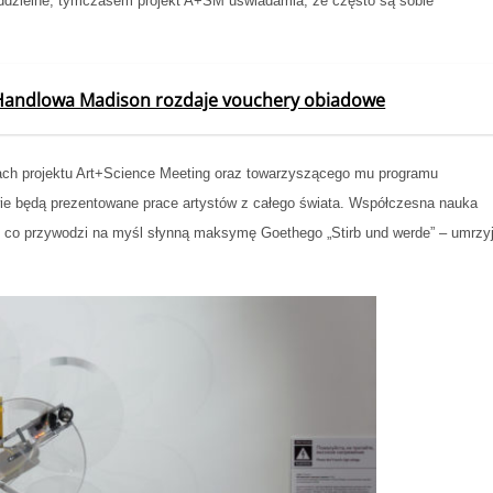
e oddzielne, tymczasem projekt A+SM uświadamia, że często są sobie
a Handlowa Madison rozdaje vouchery obiadowe
ch projektu Art+Science Meeting oraz towarzyszącego mu programu
wie będą prezentowane prace artystów z całego świata. Współczesna nauka
ry, co przywodzi na myśl słynną maksymę Goethego
„Stirb und werde”
– umrzy