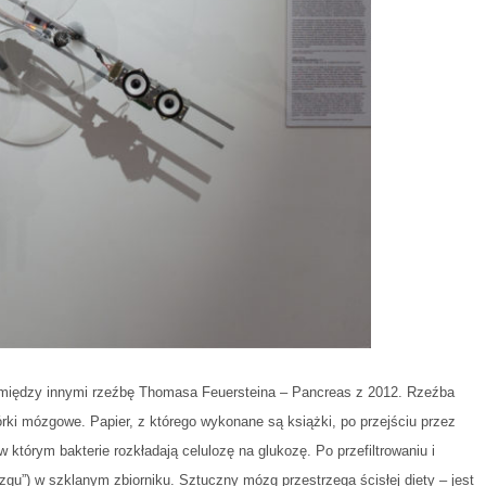
 między innymi rzeźbę Thomasa Feuersteina – Pancreas z 2012. Rzeźba
mórki mózgowe. Papier, z którego wykonane są książki, po przejściu przez
 którym bakterie rozkładają celulozę na glukozę. Po przefiltrowaniu i
u”) w szklanym zbiorniku. Sztuczny mózg przestrzega ścisłej diety – jest