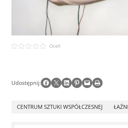
Oceń
Share on Facebook
Email this Page
Share on LinkedIn
Share on Pinterest
Email this Page
Print this Page
Udostępnij:
CENTRUM SZTUKI WSPÓŁCZESNEJ
ŁAŹN