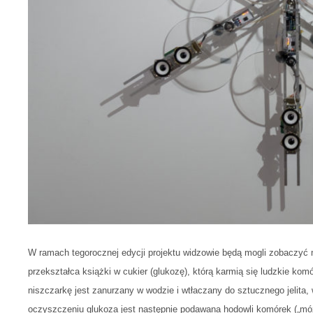
W ramach tegorocznej edycji projektu widzowie będą mogli zobaczyć
przekształca książki w cukier (glukozę), którą karmią się ludzkie ko
niszczarkę jest zanurzany w wodzie i wtłaczany do sztucznego jelita, w
oczyszczeniu glukoza jest następnie podawana hodowli komórek („mózg