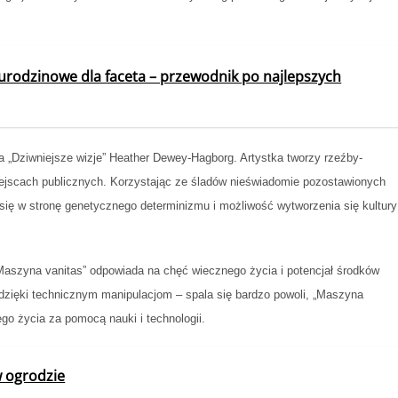
 urodzinowe dla faceta – przewodnik po najlepszych
 „Dziwniejsze wizje” Heather Dewey-Hagborg. Artystka tworzy rzeźby-
iejscach publicznych. Korzystając ze śladów nieświadomie pozostawionych
ię w stronę genetycznego determinizmu i możliwość wytworzenia się kultury
 „Maszyna vanitas” odpowiada na chęć wiecznego życia i potencjał środków
 dzięki technicznym manipulacjom – spala się bardzo powoli, „Maszyna
ego życia za pomocą nauki i technologii.
w ogrodzie