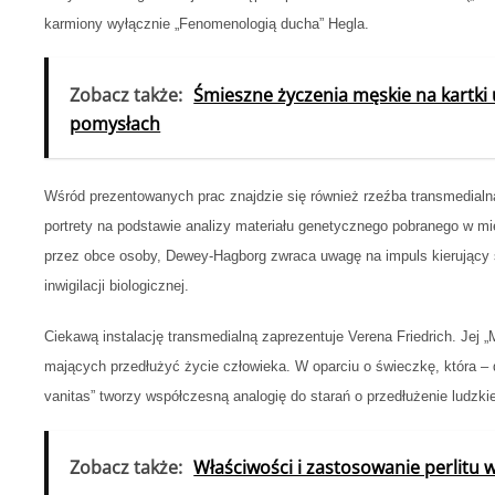
karmiony wyłącznie „Fenomenologią ducha” Hegla.
Zobacz także:
Śmieszne życzenia męskie na kartki
pomysłach
Wśród prezentowanych prac znajdzie się również rzeźba transmedialna
portrety na podstawie analizy materiału genetycznego pobranego w m
przez obce osoby, Dewey-Hagborg zwraca uwagę na impuls kierujący s
inwigilacji biologicznej.
Ciekawą instalację transmedialną zaprezentuje Verena Friedrich. Jej
mających przedłużyć życie człowieka. W oparciu o świeczkę, która –
vanitas” tworzy współczesną analogię do starań o przedłużenie ludzki
Zobacz także:
Właściwości i zastosowanie perlitu 