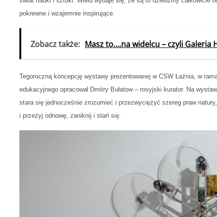
świat nauki i sztuki. Wielu wydaje się, że są to dziedziny całkowici
pokrewne i wzajemnie inspirujące.
Zobacz także:
Masz to….na widelcu – czyli Galeri
Tegoroczną koncepcję wystawy prezentowanej w CSW Łaźnia, w rama
edukacyjnego opracował Dmitry Bułatow – rosyjski kurator. Na wysta
stara się jednocześnie zrozumieć i przezwyciężyć szereg praw natu
i przeżyj odnowę, zaniknij i stań się.