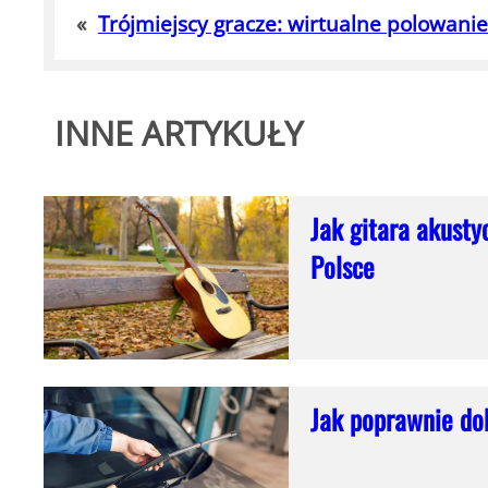
«
Trójmiejscy gracze: wirtualne polowanie
INNE ARTYKUŁY
Jak gitara akusty
Polsce
Jak poprawnie do