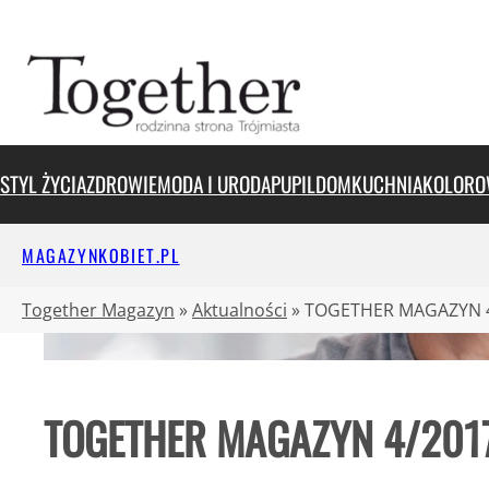
Przejdź
do
treści
STYL ŻYCIA
ZDROWIE
MODA I URODA
PUPIL
DOM
KUCHNIA
KOLORO
MAGAZYNKOBIET.PL
Together Magazyn
»
Aktualności
»
TOGETHER MAGAZYN 
TOGETHER MAGAZYN 4/201