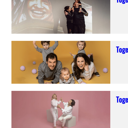
Tog
Tog