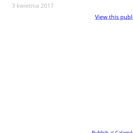
3 kwietnia 2017
View this pub
Publish
at
Calamé