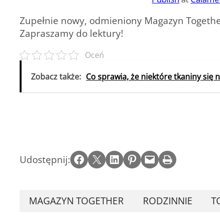
Zupełnie nowy, odmieniony Magazyn Together
Zapraszamy do lektury!
Oceń
Zobacz także:
Co sprawia, że niektóre tkaniny się 
Share on Facebook
Email this Page
Share on LinkedIn
Share on Pinterest
Email this Page
Print this Page
Udostępnij:
MAGAZYN TOGETHER
RODZINNIE
T