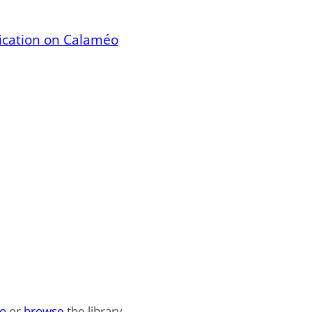
lication on Calaméo
o
or
browse
the library.