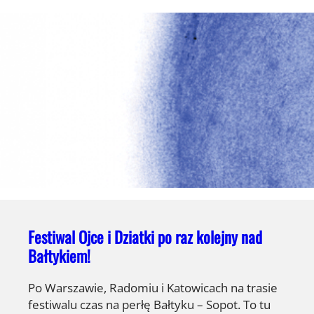
Festiwal Ojce i Dziatki po raz kolejny nad
Bałtykiem!
Po Warszawie, Radomiu i Katowicach na trasie
festiwalu czas na perłę Bałtyku – Sopot. To tu