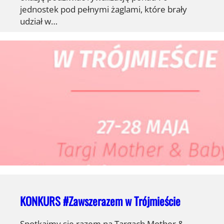
jednostek pod pełnymi żaglami, które brały
udział w…
KONKURS #Zawszerazem w Trójmieście
Spotkajmy się razem na Targach Mother &