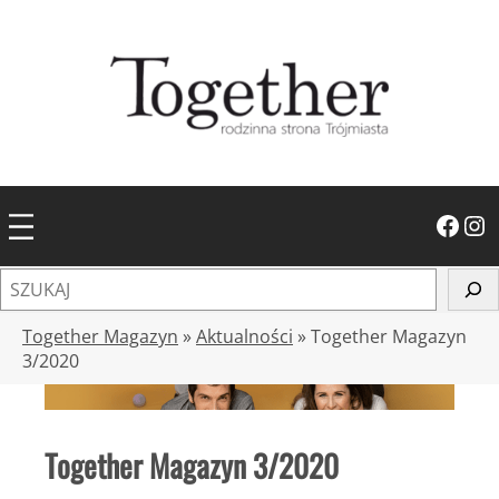
Przejdź
do
treści
Facebook
Instagram
S
z
u
Together Magazyn
»
Aktualności
»
Together Magazyn
k
3/2020
a
j
Together Magazyn 3/2020