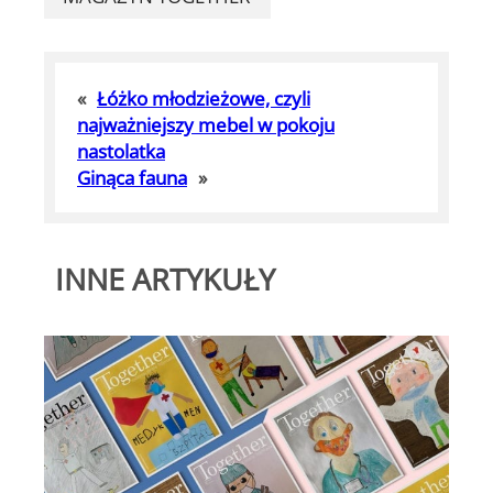
«
Łóżko młodzieżowe, czyli
najważniejszy mebel w pokoju
nastolatka
Ginąca fauna
»
INNE ARTYKUŁY