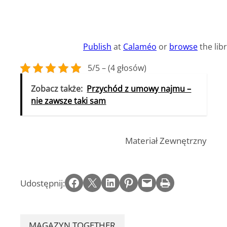
Publish
at
Calaméo
or
browse
the libr
5/5 – (4 głosów)
Zobacz także:
Przychód z umowy najmu –
nie zawsze taki sam
Materiał Zewnętrzny
Share on Facebook
Email this Page
Share on LinkedIn
Share on Pinterest
Email this Page
Print this Page
Udostępnij:
MAGAZYN TOGETHER