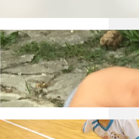
Geoca
W ciąg
wyprow
wcześn
znalez
Wybór