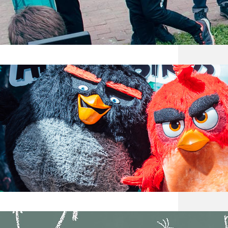
podsze
sporto
ODLO
W sobo
cały d
rzędu 
gości 
możn