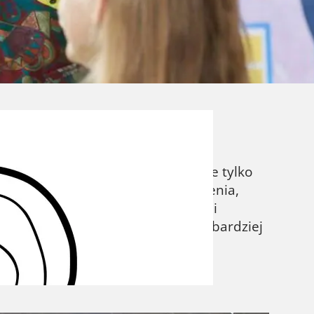
 do zainteresowań solenizanta – a pomysłów
ać odpowiednie. Przyjęcie urodzinowe
rodzinowe zabawy powinny być…
Kolorowanki z jednorożcami to nie tylko
 dla dorosłych. Te magiczne stworzenia,
becnie, kolorowanki z jednorożcami
nów. Od tradycyjnych obrazków do bardziej