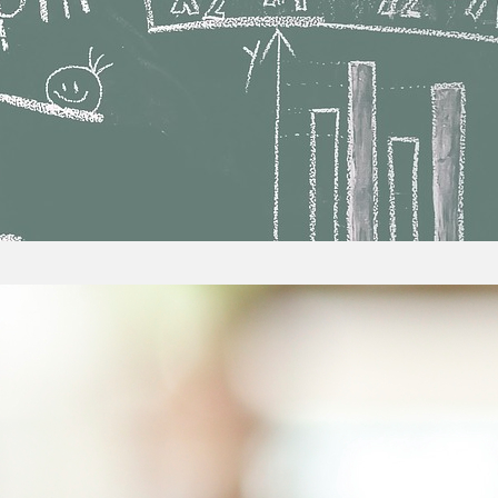
 i zabawa? Synteza doskonała!
rodzic wie, że zmotywowanie dziecka do nauki b
pojawia się przymus, istnieje również i wewnętrzn
 bariery? Tak – jest nim połączenie nauki z zabawą.
anami technologicznymi – ewoluują preferencje 
bisz się uczyć? Zobacz, jak robić to lepiej!
to dla jednych pasja, a dla innych przykry obowiąze
znie zapoznaj się z kilkoma trikami, które pozwolą C
iej. To niemożliwe? Przekonaj się, że odpowiedni
działać naprawdę cuda. Kiedy jesteś uczniem cz