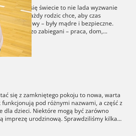
iającym się świecie to nie lada wyzwanie
 żłobek. Każdy rodzic chce, aby czas
any, a zabawy – były mądre i bezpieczne.
steśmy bardzo zabiegani – praca, dom,…
tać się z zamkniętego pokoju to nowa, warta
k funkcjonują pod różnymi nazwami, a część z
e dla dzieci. Niektóre mogą być zarówno
wą imprezę urodzinową. Sprawdziliśmy kilka…