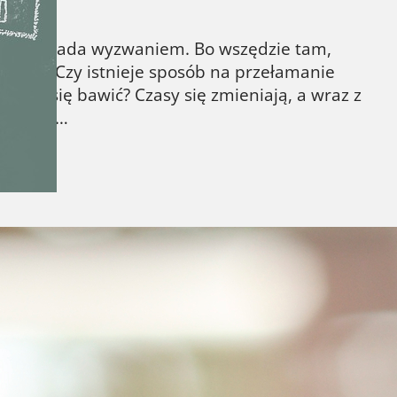
ywa nie lada wyzwaniem. Bo wszędzie tam,
y opór. Czy istnieje sposób na przełamanie
 Czym się bawić? Czasy się zmieniają, a wraz z
dzieci w…
k. Jeśli należysz do tej drugiej grupy,
i uczyć się znacznie lepiej, szybciej i
e nastawienie plus parę prostych sztuczek
y studentem, nauka to Twój…