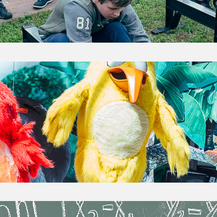
wki. Wraz z uczestnikami bawiły się gwiazdy, okl
wych m.in. zespół…
TOWE ANGRY BIRDS W CH OSOWA
tę 9 czerwca do Centrum Handlowego Osowa przyl
zień mogły bliżej poznać świat wściekłych ptaków: 
akcja, która nawiązywała do popularnych tytułów
Centrum. W programie pojawiły się liczne atrakcje,
a…