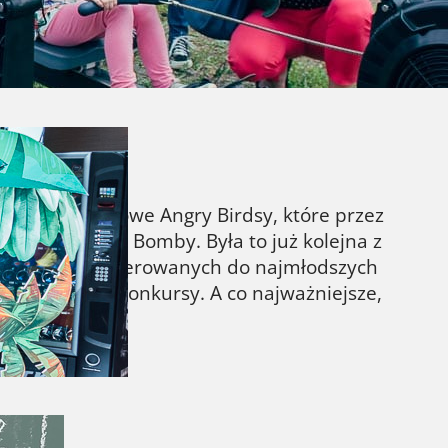
askiwane przez kibiców popularnych dyscyplin
eciały odlotowe Angry Birdsy, które przez
Reda, Chucka i Bomby. Była to już kolejna z
 filmowych, skierowanych do najmłodszych
 gry, zabawy, konkursy. A co najważniejsze,