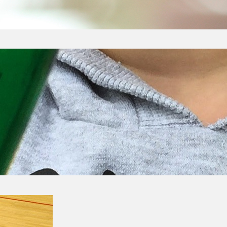
 i umysły milionów ludzi na świecie,
stworków. Jednak już znacznie wcześniej
eń, była pogoń za prawdziwymi skarbami. Ich
encji. Być może mijacie ich na ulicy lub…