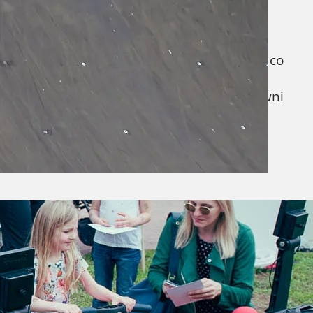
y czy też inną okazję? Chciałbyś kupić coś, co
ostarczy radosnej zabawy? Chcesz mieć
oga dla dzieci to strzał w dziesiątkę! Zapewni
rowotną aktywność oraz…
 najbardziej sportowych w Trójmieście.
c Gdańsk, Szkoły Podstawowej nr 35 i Olivia
nitą okazją, aby poznać zawodowy sport od