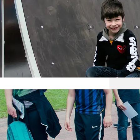
Czy hu
Szukas
zarówn
pewnoś
ona za
Dzień 
Dzień 
Imprez
Busine