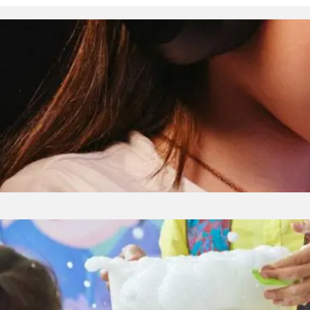
on z dachu – jak kreatywne postacie takie jak Ka
cięcej literaturze są bohaterowie, których po prostu
na. Do tej drugiej grupy bez wątpienia należy Ka
 Lindgren, pełna humoru, fantazji i nieprzewidywa
arlsson z dachu audiobook z wydawnictwa Jung-off
ny dziecka – pomysły na atrakcje
dziecko marzy o wspaniałej, ekscytującej, radosne
ferę budują tematyczne kolorowe dekoracje urod