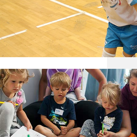
Wycho
dla ro
spędzo
Nadąży
Rodzi
Rozwią
polece
nich m
ciekaw