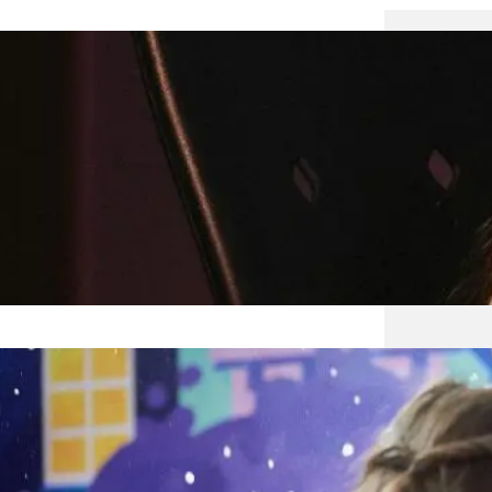
Karlss
W dzie
zapomi
Astrid
jako K
Urodzi
Każde 
Atmos