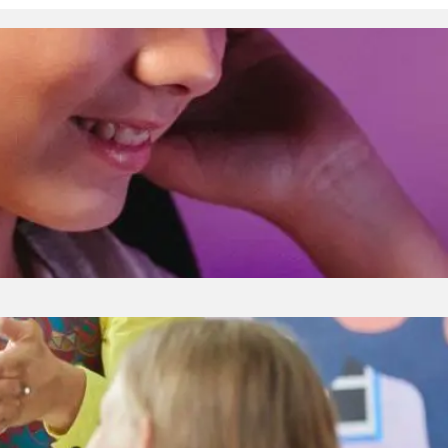
rlsson uczą dzieci, że warto być sobą?
 się lubi. Są też tacy, których się nie
rlsson z dachu – postać stworzona przez
lnej energii. Jego przygody, dostępne również
-ska, od lat zachwycają dzieci…
j i pełnej wrażeń imprezie urodzinowej.
zinowe, towarzystwo rówieśników, mnóstwo