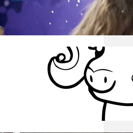
preze
na uro
dziec
Jedno
Dlacze
fantas
symbol
zdobyw
skomp