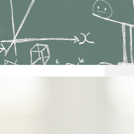
Nauka
Każdy 
gdzie 
takiej
przemi
Nie lu
Nauka 
koniec
wydajn
może z