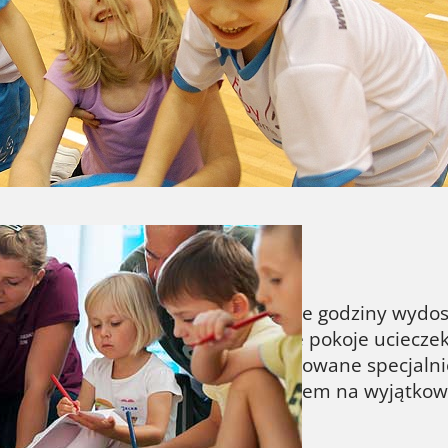
wanie dziecka we współczesnym dynamicznie zmien
dziców oraz wychowawców w takich placówkach, jak
ny w żłobku czy przedszkolu był dobrze wykorzyst
ć za światem i… dziećmi Obecnie my, rodzice, je
nna zabawa w ucieczkę
zanie ciągu zagadek, aby w trakcie godziny wydos
nia forma rozrywki. W Trójmieście pokoje uciecze
a w ofercie także wyzwania adresowane specjalni
ą rozrywką rodzinną, jak i pomysłem na wyjątko