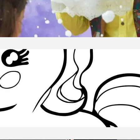
ntów i oczywiście zabawy urodzinowe dopasowane
dziny dziecka jest mnóstwo! Wystarczy tylko dobr
ka – pomysły na wspaniałe zabawy urodzinowe U
rożec kolorowanka do druku
go Kolorowanki z Jednorożcami Są Tak Popularne? 
tyczna rozrywka dla dzieci, ale i sposób na relaks
e czystości i dobra, od wieków fascynują ludzi. O
ają serca zarówno młodszych, jak i starszych fa
likowanych wzorów, każdy…