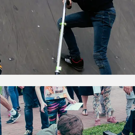
lajnoga dla dziecka to dobry pomysł na prezent?
z prezentu na zbliżający się Dzień Dziecka, urodzin
o zachęci do aktywności fizycznej, jak również d
ć, że Twój prezent będzie w pełni trafiony? Hulajn
równo wiele radości i zabawy, pozwoli na prozd
Dziecka na sportowo w Olivia Business Centre
Dziecka przy OBC zdecydowanie zaliczamy do tych
a była wspólnym pomysłem klubu GKS Stoczniowie
ss Centre. Dzień Dziecka na Sportowo był wyśmie