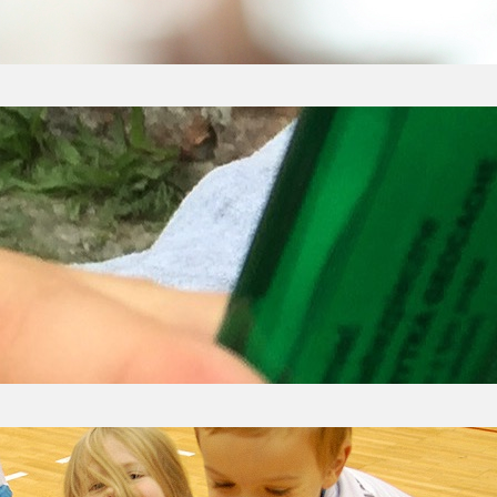
ching – podchody na nowo
u zaledwie kilku dni gra Pokemon Go skradła serca
adzając ich na ulicę w poszukiwaniu wirtualnych 
iej, zamiast poszukiwania nieistniejących stworz
ienie często wymaga nie lada sprytu, wysiłku i inw
 żłobka a edukacja przez zabawę