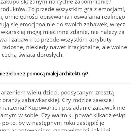
e zakupu skazanym na rychłe zapomnienie?
 produktów. To przede wszystkim gra z emocjami,
i, umiejętności opisywania i oswajania realnego
iązują się emocjonalnie do swoich zabawek, wręcz
wkarskiej mogą mieć inne zdanie, nie należy za
wa i zabawki to przede wszystkim atrybuty
radosne, niekiedy nawet irracjonalne, ale wolne
 cechą świata dorosłych.
ie zielone z pomocą małej architektury?
marzeniem wielu dzieci, podsycanym zresztą
ranży zabawkarskiej. Czy rodzice zawsze i
ce marzenia? Kupowanie i posiadanie zabawek nie
 samym w sobie. Czy warto kupować kilkadziesiąt
 po to, by w następnym roku zastąpić je
 adaptowaniem rzeczywistości, jak i jej