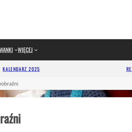
WANKI
WIĘCEJ
KALENDARZ 2025
R
yobraźni
raźni