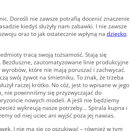
ic. Dorośli nie zawsze potrafią docenić znaczenie
sadzie kiedyś służyły nam zabawki. I nie zawsze
rozwoju oraz to jak ostatecznie wpłyną na
dziecko
.
edmioty tracą swoją tożsamość. Stają się
. Bezduszne, zautomatyzowane linie produkcyjne
 wyrobów, które nie mają poruszać i zachwycać.
ończą swój żywot na śmietniku. To znak, że trzeba
użył raczej krótko. No cóż, jest to wpisane w jego
m, nie powinniśmy się przyzwyczajać do
yzoncie nowych modeli. A jeśli nie będziemy
rzecież wykreują nasze potrzeby… Spirala kupna i
emy od niej uciec ani wyjść poza jej nawias.
wek. I nie ma się co oszukiwać – również w tym