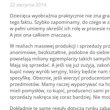
22 sierpnia 2014
Dziecięca wyobraźnia praktycznie nie zna gran
tego faktu. Szybko zapominamy, do czego w za
w pełni umiemy określić ich rolę w procesie 
A jest ona całkiem znacząca.
W realiach masowej produkcji i sprzedaży prz
anonimowe, bezkształtne, podobne do siebie
powielają miliony egzemplarzy takich samych
Mają się sprzedać. A jeśli się już zużyją, zak
kupić nowy wyrób seryjny, który będzie nam sł
specyfikę. Obecnie, jeśli wierzyć producento
przedmiotów. Mamy raczej wypatrywać na hor
mieli pomysłów, co kupić, producenci sami p
sprzedaży nakręca się coraz bardziej. Nie moż
Dokładnie te same reguły dotyczą rynku zaba