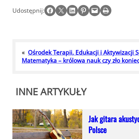
Share on Facebook
Email this Page
Share on LinkedIn
Share on Pinterest
Email this Page
Print this Page
Udostępnij:
«
Ośrodek Terapii, Edukacji i Aktywizacji
Matematyka – królowa nauk czy zło konie
INNE ARTYKUŁY
Jak gitara akusty
Polsce