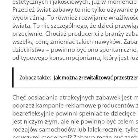
estetycznych i jakościowych, już w momenci
Przecież świat zabawy to nie tylko używanie
wyobraźnią. To również rozwijanie wrażliwośc
świata. To nic szczególnego, że dzieci przyw
przeciwnie. Chociaż producenci z branży zaba
wszelką cenę zmieniać takich nawyków. Zaba
dzieciństwa – powinno być ono spontaniczne, 
od typowego konsumpcjonizmu, który jest już
Zobacz także:
Jak można zrewitalizować przestrzen
Chęć posiadania atrakcyjnych zabawek jest 
poprzez kampanie reklamowe producentów z b
bezrefleksyjnie powinni spełniać te dziecię
jest niczym złym, ale nie powinno być celem
rodzajów samochodów lub lalek rocznie, tylko
nowszymi modelami? Zabawa może być zarówno