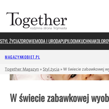
Przejdź
do
treści
STYL ŻYCIA
ZDROWIE
MODA I URODA
PUPIL
DOM
KUCHNIA
KOLORO
MAGAZYNKOBIET.PL
Together Magazyn
»
Styl życia
»
W świecie zabawkowej w
W świecie zabawkowej wyob