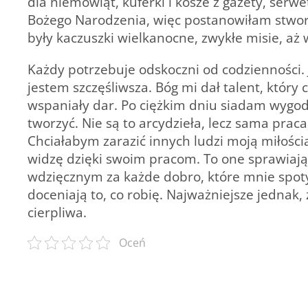
dla niemowląt, kuferki i kosze z gazety, serwe
Bożego Narodzenia, więc postanowiłam stwor
były kaczuszki wielkanocne, zwykłe misie, aż w
Każdy potrzebuje odskoczni od codzienności. 
jestem szczęśliwsza. Bóg mi dał talent, który
wspaniały dar. Po ciężkim dniu siadam wygod
tworzyć. Nie są to arcydzieła, lecz sama prac
Chciałabym zarazić innych ludzi moją miłością 
widzę dzięki swoim pracom. To one sprawiają,
wdzięcznym za każde dobro, które mnie spotyk
doceniają to, co robię. Najważniejsze jednak,
cierpliwa.
Oceń