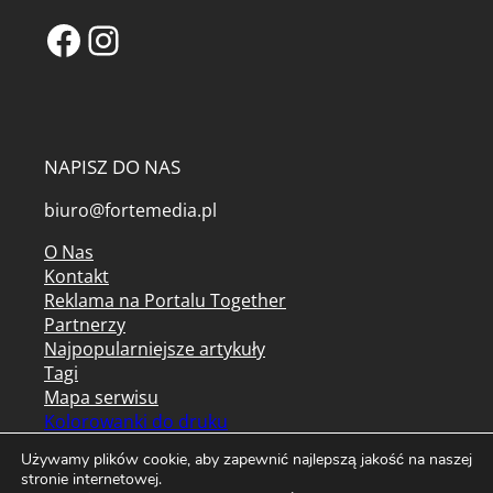
Facebook
Instagram
NAPISZ DO NAS
biuro@fortemedia.pl
O Nas
Kontakt
Reklama na Portalu Together
Partnerzy
Najpopularniejsze artykuły
Tagi
Mapa serwisu
Kolorowanki do druku
Archiwum czasopism
Używamy plików cookie, aby zapewnić najlepszą jakość na naszej
stronie internetowej.
Regulamin serwisu