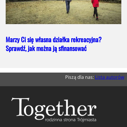
Marzy Ci się własna działka rekreacyjna?
Sprawdź, jak można ją sfinansować
Piszą dla nas:
Lista autorów