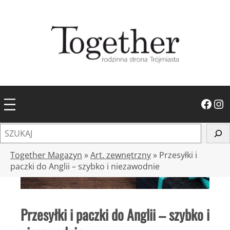
Przejdź
do
treści
Facebook
Instagram
S
z
u
Together Magazyn
»
Art. zewnętrzny
»
Przesyłki i
k
paczki do Anglii – szybko i niezawodnie
a
j
Przesyłki i paczki do Anglii – szybko i