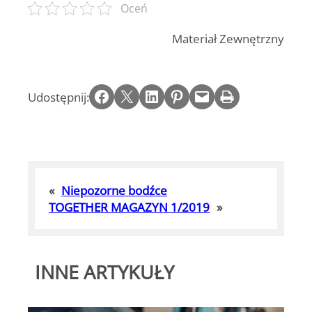
Oceń
Materiał Zewnętrzny
Share on Facebook
Email this Page
Share on LinkedIn
Share on Pinterest
Email this Page
Print this Page
Udostępnij:
«
Niepozorne bodźce
TOGETHER MAGAZYN 1/2019
»
INNE ARTYKUŁY