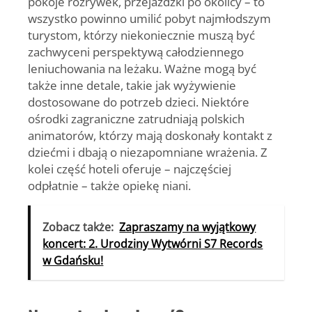
pokoje rozrywek, przejażdżki po okolicy – to
wszystko powinno umilić pobyt najmłodszym
turystom, którzy niekoniecznie muszą być
zachwyceni perspektywą całodziennego
leniuchowania na leżaku. Ważne mogą być
także inne detale, takie jak wyżywienie
dostosowane do potrzeb dzieci. Niektóre
ośrodki zagraniczne zatrudniają polskich
animatorów, którzy mają doskonały kontakt z
dziećmi i dbają o niezapomniane wrażenia. Z
kolei część hoteli oferuje – najczęściej
odpłatnie – także opiekę niani.
Zobacz także:
Zapraszamy na wyjątkowy
koncert: 2. Urodziny Wytwórni S7 Records
w Gdańsku!