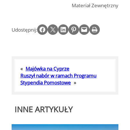
Materiał Zewnętrzny
Share on Facebook
Email this Page
Share on LinkedIn
Share on Pinterest
Email this Page
Print this Page
Udostępnij:
«
Majówka na Cyprze
Ruszył nabór w ramach Programu
Stypendia Pomostowe
»
INNE ARTYKUŁY