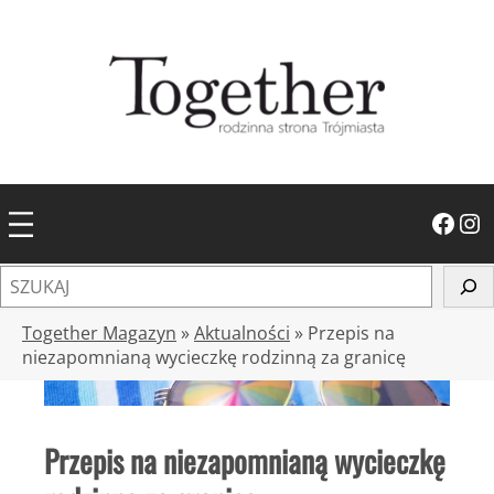
Przejdź
do
treści
Facebook
Instagram
S
z
u
Together Magazyn
»
Aktualności
»
Przepis na
k
niezapomnianą wycieczkę rodzinną za granicę
a
j
Przepis na niezapomnianą wycieczkę