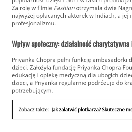
popularność dzięki rolom w takich produkcja
Za rolę w filmie
Fashion
otrzymała
dwie Nag
najwyżej opłacanych aktorek w Indiach, a jej 
profesjonalizmu.
Wpływ społeczny: działalność charytatywna
Priyanka Chopra pełni funkcję
ambasadorki d
dzieci. Założyła fundację
Priyanka Chopra Fou
edukację i opiekę medyczną dla ubogich dziec
dzieci, a Priyanka regularnie podróżuje do kr
potrzebującym.
Zobacz także:
Jak załatwić plotkarza? Skuteczne m