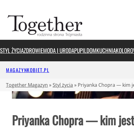
Przejdź
do
treści
STYL ŻYCIA
ZDROWIE
MODA I URODA
PUPIL
DOM
KUCHNIA
KOLORO
MAGAZYNKOBIET.PL
Together Magazyn
»
Styl życia
»
Priyanka Chopra — kim je
Priyanka Chopra — kim jest 