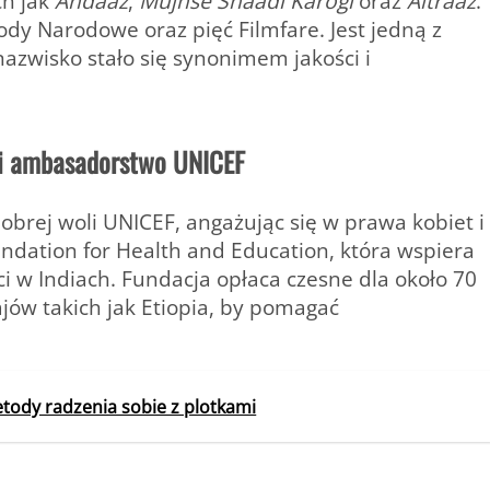
ch jak
Andaaz
,
Mujhse Shaadi Karogi
oraz
Aitraaz
.
rody Narodowe
oraz
pięć Filmfare
. Jest jedną z
nazwisko stało się synonimem jakości i
 i ambasadorstwo UNICEF
obrej woli UNICEF
, angażując się w prawa kobiet i
ndation for Health and Education
, która wspiera
i w Indiach. Fundacja opłaca czesne dla około 70
ajów takich jak Etiopia, by pomagać
etody radzenia sobie z plotkami