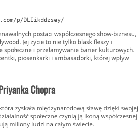
.com/p/DLIikddzsey/
oznawalnych postaci współczesnego show-biznesu,
wood. Jej życie to nie tylko blask fleszy i
e społeczne i przełamywanie barier kulturowych.
ucentki, piosenkarki i ambasadorki, której wpływ
 Priyanka Chopra
 która zyskała międzynarodową sławę dzięki swoje
 działalność społeczne czynią ją ikoną współczesnej
rują miliony ludzi na całym świecie.