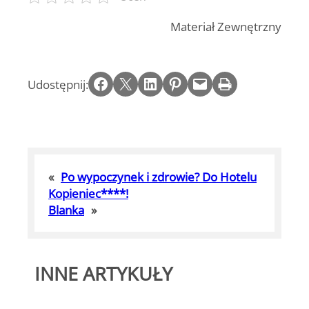
Materiał Zewnętrzny
Share on Facebook
Email this Page
Share on LinkedIn
Share on Pinterest
Email this Page
Print this Page
Udostępnij:
«
Po wypoczynek i zdrowie? Do Hotelu
Kopieniec****!
Blanka
»
INNE ARTYKUŁY