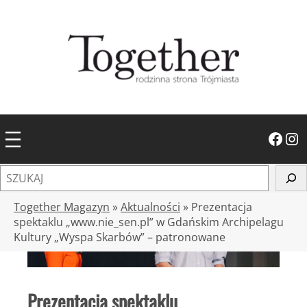
Przejdź
do
treści
Facebook
Instagram
S
z
u
Together Magazyn
»
Aktualności
»
Prezentacja
k
spektaklu „www.nie_sen.pl” w Gdańskim Archipelagu
Kultury „Wyspa Skarbów” – patronowane
a
j
Prezentacja spektaklu