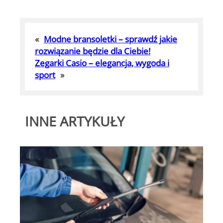
«
Modne bransoletki – sprawdź jakie
rozwiązanie będzie dla Ciebie!
Zegarki Casio – elegancja, wygoda i
sport
»
INNE ARTYKUŁY