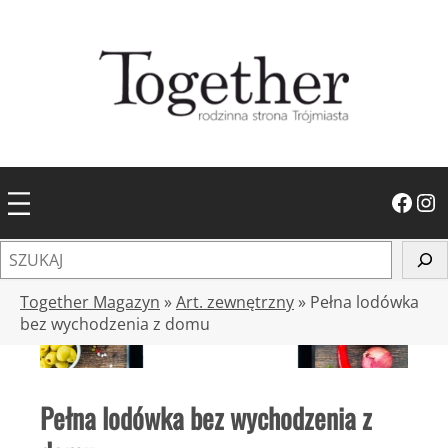
Przejdź
do
treści
Facebook
Instagram
S
z
u
Together Magazyn
»
Art. zewnętrzny
»
Pełna lodówka
k
bez wychodzenia z domu
a
j
Pełna lodówka bez wychodzenia z