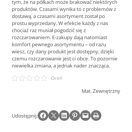
tym, że na półkach może brakować niektórych
produktów. Czasami wynika to z problemów z
dostawą, a czasami asortyment został po
prostu wyprzedany. W efekcie każdy z nas
chociaż raz musiał pogodzić się z
rozczarowaniem. E-zakupy dają natomiast
komfort pewnego asortymentu – od razu
wiesz, czy dany produkt jest dostępny, dzięki
czemu rozczarowanie jest ci obce. To pozornie
niewielka zmiana, a jednak nader znacząca.
Oceń
Mat. Zewnętrzny
Share on Facebook
Email this Page
Share on LinkedIn
Share on Pinterest
Email this Page
Print this Page
Udostępnij: