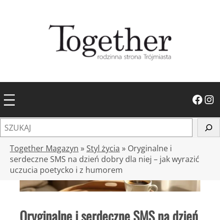
Przejdź
do
treści
Facebook
Instagram
S
z
u
Together Magazyn
»
Styl życia
»
Oryginalne i
k
serdeczne SMS na dzień dobry dla niej – jak wyrazić
uczucia poetycko i z humorem
a
j
Oryginalne i serdeczne SMS na dzień