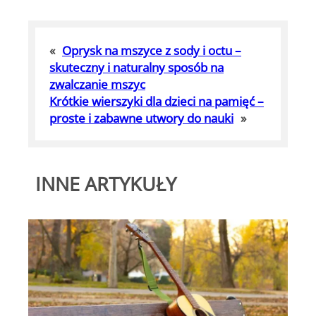
«
Oprysk na mszyce z sody i octu –
skuteczny i naturalny sposób na
zwalczanie mszyc
Krótkie wierszyki dla dzieci na pamięć –
proste i zabawne utwory do nauki
»
INNE ARTYKUŁY