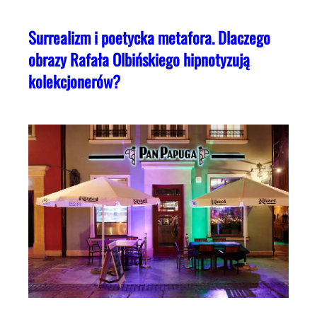
Surrealizm i poetycka metafora. Dlaczego
obrazy Rafała Olbińskiego hipnotyzują
kolekcjonerów?