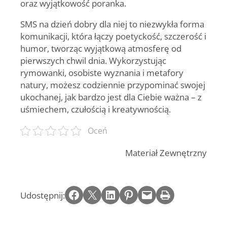
oraz wyjątkowość poranka.
SMS na dzień dobry dla niej
to niezwykła forma
komunikacji, która łączy poetyckość, szczerość i
humor, tworząc wyjątkową atmosferę od
pierwszych chwil dnia. Wykorzystując
rymowanki, osobiste wyznania i metafory
natury, możesz codziennie przypominać swojej
ukochanej, jak bardzo jest dla Ciebie ważna – z
uśmiechem, czułością i kreatywnością.
Oceń
Materiał Zewnętrzny
Share on Facebook
Email this Page
Share on LinkedIn
Share on Pinterest
Email this Page
Print this Page
Udostępnij: