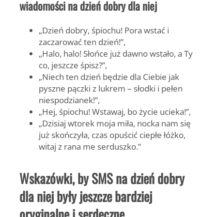
wiadomości na dzień dobry dla niej
„Dzień dobry, śpiochu! Pora wstać i
zaczarować ten dzień!”,
„Halo, halo! Słońce już dawno wstało, a Ty
co, jeszcze śpisz?”,
„Niech ten dzień będzie dla Ciebie jak
pyszne pączki z lukrem – słodki i pełen
niespodzianek!”,
„Hej, śpiochu! Wstawaj, bo życie ucieka!”,
„Dzisiaj wtorek moja miła, nocka nam się
już skończyła, czas opuścić ciepłe łóżko,
witaj z rana me serduszko.”
Wskazówki, by SMS na dzień dobry
dla niej były jeszcze bardziej
oryginalne i serdeczne