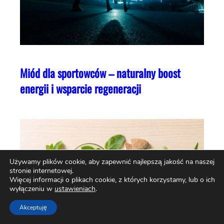
Miód dla sportowców – naturalny boost
energii i wsparcie regeneracji
Używamy plików cookie, aby zapewnić najlepszą jakość na naszej
stronie internetowej.
Więcej informacji o plikach cookie, z których korzystamy, lub o ich
wyłączeniu w
ustawieniach
.
Akceptuję