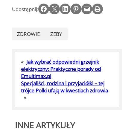
Share on Facebook
Email this Page
Share on LinkedIn
Share on Pinterest
Email this Page
Print this Page
Udostępnij:
ZDROWIE
ZĘBY
«
Jak wybrać odpowiedni grzejnik
elektryczny: Praktyczne porady od
Emultimax.pl
Specjaliści, rodzina i przyjaciółki – tej
trójce Polki ufają w kwestiach zdrowia
»
INNE ARTYKUŁY