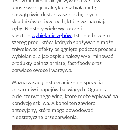
Jeśli zmieniłeś praktyki żywieniowe, a w
konsekwencji praktykujesz białą dietę,
niewątpliwie dostarczasz niezbędnych
składników odżywczych, które wzmacniają
zęby. Niestety wiele wyrzeczeń
kosztuje
wybielanie zębów
. Istnieje bowiem
szereg produktów, których spożywanie może
zniwelować efekty osiągnięte podczas procesu
wybielania. Z jadłospisu należy wyeliminować
produkty pełnoziarniste, fast-foody oraz
barwiące owoce i warzywa.
Ważną zasadą jest ograniczenie spożycia
pokarmów i napojów barwiących. Ogranicz
picie czerwonego wina, które może wpływać na
kondycję szkliwa. Alkohol ten zawiera
antocyjany, które mogą powodować
nieestetyczne przebarwienia.