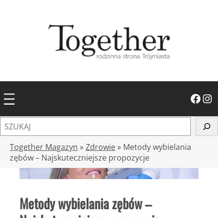
Przejdź
do
treści
Facebook
Instagram
S
z
u
Together Magazyn
»
Zdrowie
»
Metody wybielania
k
zębów – Najskuteczniejsze propozycje
a
j
Metody wybielania zębów –