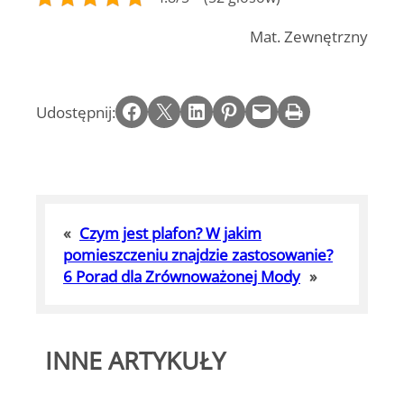
Mat. Zewnętrzny
Share on Facebook
Email this Page
Share on LinkedIn
Share on Pinterest
Email this Page
Print this Page
Udostępnij:
«
Czym jest plafon? W jakim
pomieszczeniu znajdzie zastosowanie?
6 Porad dla Zrównoważonej Mody
»
INNE ARTYKUŁY