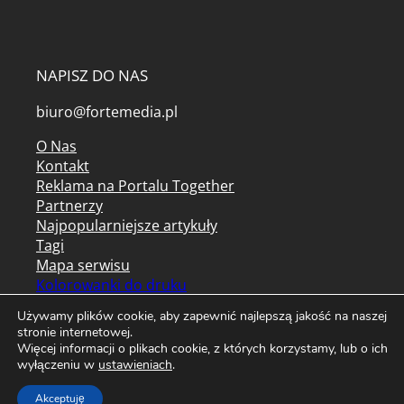
NAPISZ DO NAS
biuro@fortemedia.pl
O Nas
Kontakt
Reklama na Portalu Together
Partnerzy
Najpopularniejsze artykuły
Tagi
Mapa serwisu
Kolorowanki do druku
Archiwum czasopism
Używamy plików cookie, aby zapewnić najlepszą jakość na naszej
Regulamin serwisu
stronie internetowej.
Więcej informacji o plikach cookie, z których korzystamy, lub o ich
Regulamin newslettera
wyłączeniu w
ustawieniach
.
Polityka prywatności / cookies
Akceptuję