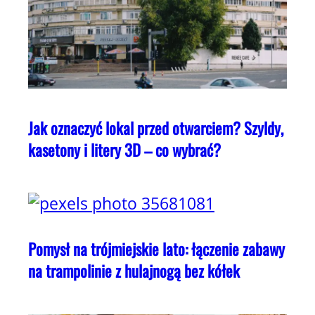
Jak oznaczyć lokal przed otwarciem? Szyldy,
kasetony i litery 3D – co wybrać?
Pomysł na trójmiejskie lato: łączenie zabawy
na trampolinie z hulajnogą bez kółek