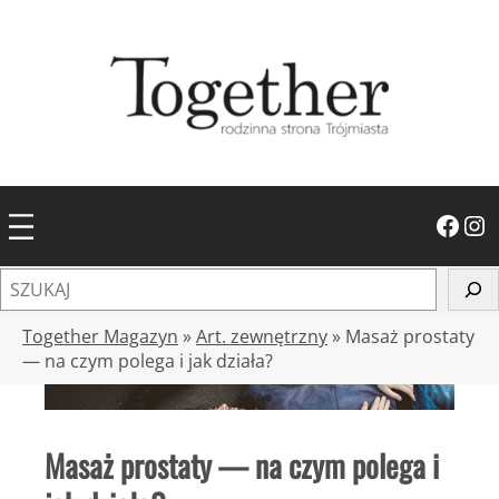
Przejdź
do
treści
Facebook
Instagram
S
z
u
Together Magazyn
»
Art. zewnętrzny
»
Masaż prostaty
k
— na czym polega i jak działa?
a
j
Masaż prostaty — na czym polega i