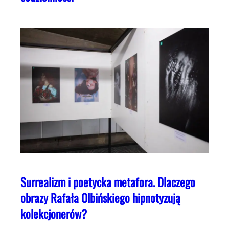
Surrealizm i poetycka metafora. Dlaczego
obrazy Rafała Olbińskiego hipnotyzują
kolekcjonerów?