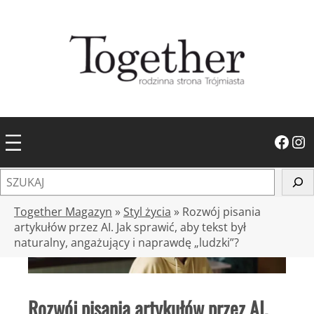
Przejdź
do
treści
Facebook
Instagram
S
z
u
Together Magazyn
»
Styl życia
»
Rozwój pisania
k
artykułów przez AI. Jak sprawić, aby tekst był
naturalny, angażujący i naprawdę „ludzki”?
a
j
Rozwój pisania artykułów przez AI.