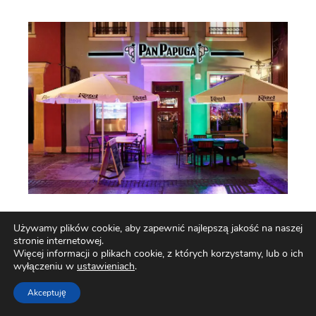
Używamy plików cookie, aby zapewnić najlepszą jakość na naszej
Egzotyczna restauracja Pan Papuga w sercu
stronie internetowej.
Gdańska
Więcej informacji o plikach cookie, z których korzystamy, lub o ich
wyłączeniu w
ustawieniach
.
Akceptuję