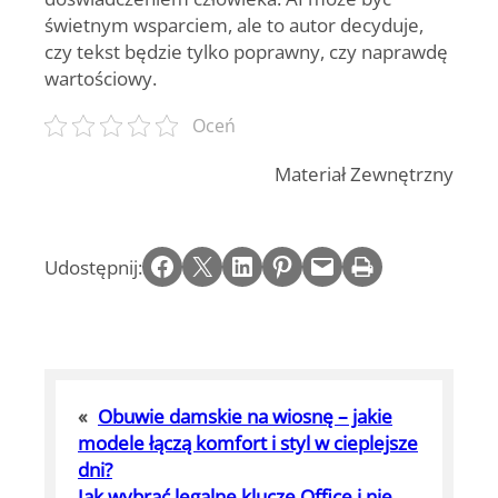
świetnym wsparciem, ale to autor decyduje,
czy tekst będzie tylko poprawny, czy naprawdę
wartościowy.
Oceń
Materiał Zewnętrzny
Share on Facebook
Email this Page
Share on LinkedIn
Share on Pinterest
Email this Page
Print this Page
Udostępnij:
«
Obuwie damskie na wiosnę – jakie
modele łączą komfort i styl w cieplejsze
dni?
Jak wybrać legalne klucze Office i nie