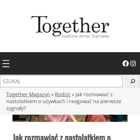
Przejdź
do
treści
Facebook
Instagram
S
z
u
Together Magazyn
»
Rodzic
»
Jak rozmawiać z
k
nastolatkiem o używkach i reagować na pierwsze
sygnały?
a
j
Jak rozmawiać z nastolatkiem o