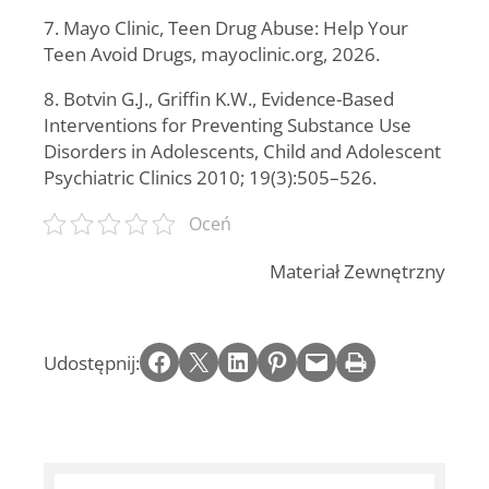
7. Mayo Clinic, Teen Drug Abuse: Help Your
Teen Avoid Drugs, mayoclinic.org, 2026.
8. Botvin G.J., Griffin K.W., Evidence-Based
Interventions for Preventing Substance Use
Disorders in Adolescents, Child and Adolescent
Psychiatric Clinics 2010; 19(3):505–526.
Oceń
Materiał Zewnętrzny
Share on Facebook
Email this Page
Share on LinkedIn
Share on Pinterest
Email this Page
Print this Page
Udostępnij: