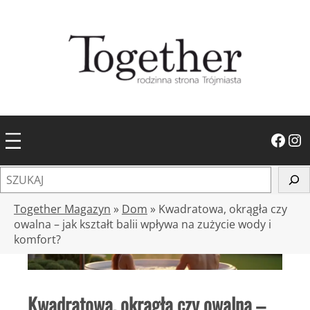
Przejdź
do
treści
Facebook
Instagram
S
z
u
Together Magazyn
»
Dom
»
Kwadratowa, okrągła czy
k
owalna – jak kształt balii wpływa na zużycie wody i
komfort?
a
j
Kwadratowa, okrągła czy owalna –