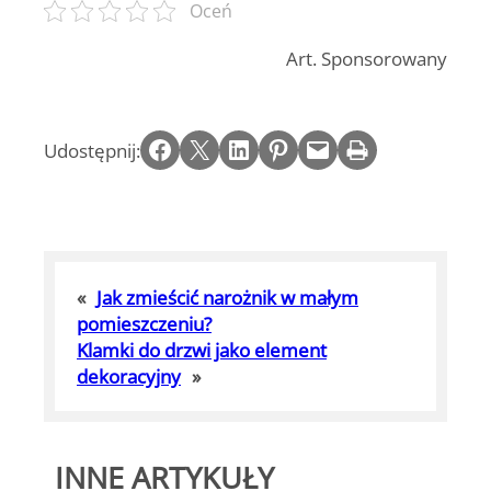
Oceń
Art. Sponsorowany
Share on Facebook
Email this Page
Share on LinkedIn
Share on Pinterest
Email this Page
Print this Page
Udostępnij:
«
Jak zmieścić narożnik w małym
pomieszczeniu?
Klamki do drzwi jako element
dekoracyjny
»
INNE ARTYKUŁY