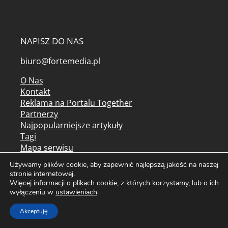
NAPISZ DO NAS
biuro@fortemedia.pl
O Nas
Kontakt
Reklama na Portalu Together
Partnerzy
Najpopularniejsze artykuły
Tagi
Mapa serwisu
Kolorowanki do druku
Używamy plików cookie, aby zapewnić najlepszą jakość na naszej
Archiwum czasopism
stronie internetowej.
Więcej informacji o plikach cookie, z których korzystamy, lub o ich
Regulamin serwisu
wyłączeniu w
ustawieniach
.
Regulamin newslettera
Akceptuję
Polityka prywatności / cookies