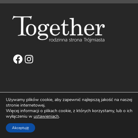
Facebook
Instagram
NAPISZ DO NAS
Używamy plików cookie, aby zapewnić najlepszą jakość na naszej
stronie internetowej.
biuro@fortemedia.pl
Więcej informacji o plikach cookie, z których korzystamy, lub o ich
wyłączeniu w
ustawieniach
.
O Nas
Kontakt
Akceptuję
Reklama na Portalu Together