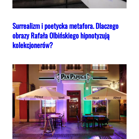
Surrealizm i poetycka metafora. Dlaczego
obrazy Rafała Olbińskiego hipnotyzują
kolekcjonerów?