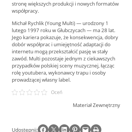
stronę większych produkcji i nowych formatów
współpracy.
Michał Rychlik (Young Multi) — urodzony 1
lutego 1997 roku w Głubczycach — ma 28 lat.
Jego kariera pokazuje, że konsekwencja, dobry
dobór współprac i umiejętność adaptacji do
internetu mogą przekształcić pasję w stały
zawód. Multi pozostaje jednym z ciekawszych
przypadków polskiej sceny muzycznej, łącząc
rolę youtubera, wykonawcy trapu i osoby
prowadzącej własny label.
Oceń
Materiał Zewnętrzny
Share on Facebook
Email this Page
Share on LinkedIn
Share on Pinterest
Email this Page
Print this Page
Udostępnij: