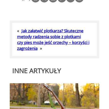
«
Jak załatwić plotkarza? Skuteczne
metody radzenia sobie z plotkami
czy pies może jeść orzechy – korzyści i
zagrożenia
»
INNE ARTYKUŁY