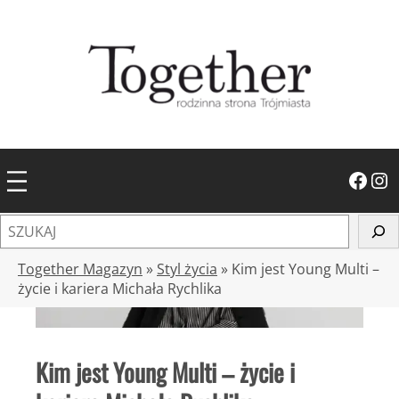
Przejdź
do
treści
Facebook
Instagram
S
z
u
Together Magazyn
»
Styl życia
»
Kim jest Young Multi –
k
życie i kariera Michała Rychlika
a
j
Kim jest Young Multi – życie i