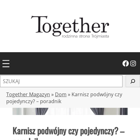
Przejdź
do
treści
Facebook
Instagram
S
z
u
Together Magazyn
»
Dom
»
Karnisz podwójny czy
k
pojedynczy? – poradnik
a
j
Karnisz podwójny czy pojedynczy? –