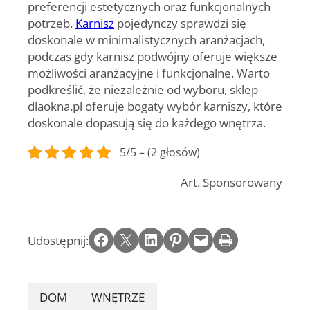
preferencji estetycznych oraz funkcjonalnych
potrzeb.
Karnisz
pojedynczy sprawdzi się
doskonale w minimalistycznych aranżacjach,
podczas gdy karnisz podwójny oferuje większe
możliwości aranżacyjne i funkcjonalne. Warto
podkreślić, że niezależnie od wyboru, sklep
dlaokna.pl oferuje bogaty wybór karniszy, które
doskonale dopasują się do każdego wnętrza.
5/5 – (2 głosów)
Art. Sponsorowany
Share on Facebook
Email this Page
Share on LinkedIn
Share on Pinterest
Email this Page
Print this Page
Udostępnij:
DOM
WNĘTRZE