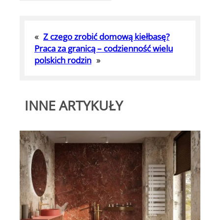
«
Z czego zrobić domową kiełbasę?
Praca za granicą – codzienność wielu
polskich rodzin
»
INNE ARTYKUŁY