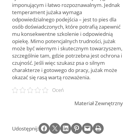
imponującym i łatwo rozpoznawalnym. Jednak
temperament jużaka wymaga
odpowiedzialnego podejścia – jest to pies dla
osób doświadczonych, które potrafią zapewnić
mu konsekwentne szkolenie i odpowiednią
opiekę. Mimo potencjalnych trudności, jużak
może być wiernym i skutecznym towarzyszem,
szczególnie tam, gdzie potrzebna jest ochrona i
czujność. Jeśli więc szukasz psa o silnym
charakterze i gotowego do pracy, jużak może
okazać się rasą wartą rozważenia.
Oceń
Materiał Zewnętrzny
Share on Facebook
Email this Page
Share on LinkedIn
Share on Pinterest
Email this Page
Print this Page
Udostępnij: