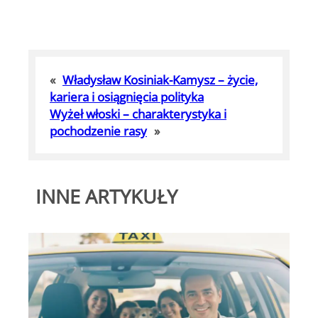
«
Władysław Kosiniak-Kamysz – życie,
kariera i osiągnięcia polityka
Wyżeł włoski – charakterystyka i
pochodzenie rasy
»
INNE ARTYKUŁY