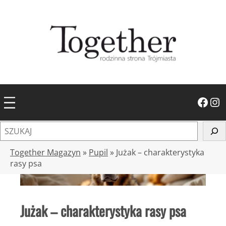
Przejdź
do
treści
Facebook
Instagram
S
z
u
Together Magazyn
»
Pupil
»
Jużak – charakterystyka
k
rasy psa
a
j
Jużak – charakterystyka rasy psa