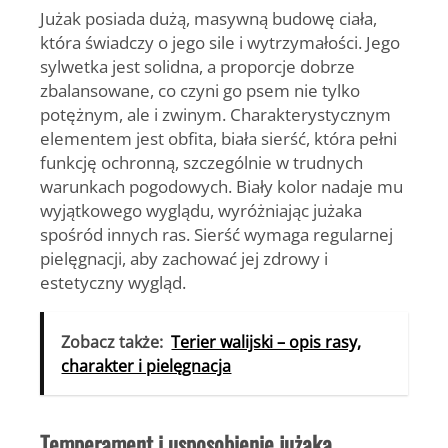
Jużak posiada
dużą, masywną budowę ciała
,
która świadczy o jego sile i wytrzymałości. Jego
sylwetka jest solidna, a proporcje dobrze
zbalansowane, co czyni go psem nie tylko
potężnym, ale i zwinym. Charakterystycznym
elementem jest
obfita, biała sierść
, która pełni
funkcję ochronną, szczególnie w trudnych
warunkach pogodowych. Biały kolor nadaje mu
wyjątkowego wyglądu, wyróżniając jużaka
spośród innych ras. Sierść wymaga regularnej
pielęgnacji, aby zachować jej zdrowy i
estetyczny wygląd.
Zobacz także:
Terier walijski – opis rasy,
charakter i pielęgnacja
Temperament i usposobienie jużaka