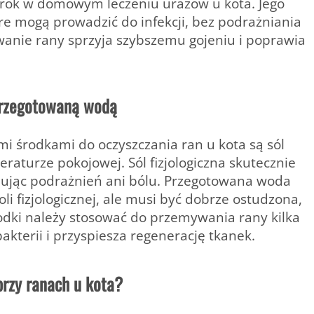
krok w domowym leczeniu urazów u kota. Jego
óre mogą prowadzić do infekcji, bez podrażniania
wanie rany sprzyja szybszemu gojeniu i poprawia
 przegotowaną wodą
ymi środkami do oczyszczania ran u kota są
sól
eraturze pokojowej
. Sól fizjologiczna skutecznie
dując podrażnień ani bólu. Przegotowana woda
li fizjologicznej, ale musi być dobrze ostudzona,
odki należy stosować do przemywania rany kilka
akterii i przyspiesza regenerację tkanek.
przy ranach u kota?