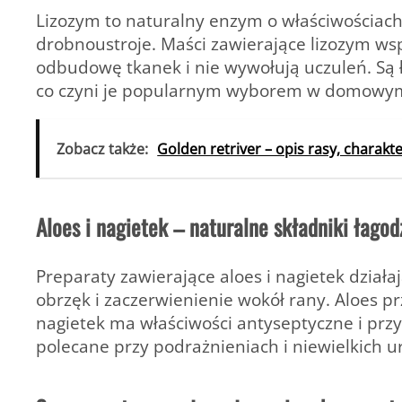
Lizozym to naturalny enzym o właściwościach 
drobnoustroje. Maści zawierające lizozym ws
odbudowę tkanek i nie wywołują uczuleń. Są ł
co czyni je popularnym wyborem w domowym
Zobacz także:
Golden retriver – opis rasy, charakte
Aloes i nagietek – naturalne składniki łago
Preparaty zawierające aloes i nagietek działa
obrzęk i zaczerwienienie wokół rany. Aloes p
nagietek ma właściwości antyseptyczne i przys
polecane przy podrażnieniach i niewielkich u