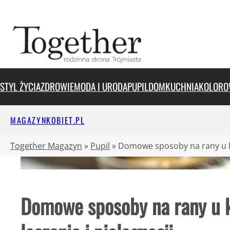
Przejdź
do
treści
STYL ŻYCIA
ZDROWIE
MODA I URODA
PUPIL
DOM
KUCHNIA
KOLORO
MAGAZYNKOBIET.PL
Together Magazyn
»
Pupil
»
Domowe sposoby na rany u ko
Domowe sposoby na rany u 