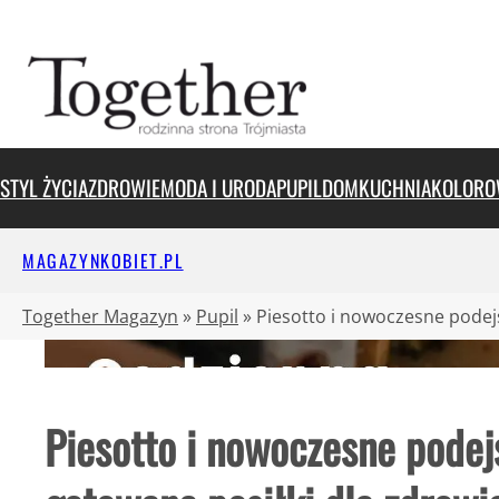
Przejdź
do
treści
STYL ŻYCIA
ZDROWIE
MODA I URODA
PUPIL
DOM
KUCHNIA
KOLORO
MAGAZYNKOBIET.PL
Together Magazyn
»
Pupil
»
Piesotto i nowoczesne podejś
Piesotto i nowoczesne podejś