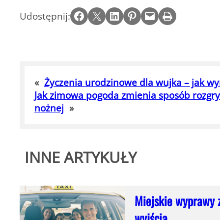
Share on Facebook
Email this Page
Share on LinkedIn
Share on Pinterest
Email this Page
Print this Page
Udostępnij:
«
Życzenia urodzinowe dla wujka – jak wy
Jak zimowa pogoda zmienia sposób rozgr
nożnej
»
INNE ARTYKUŁY
Miejskie wyprawy 
wyjścia