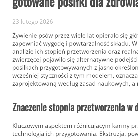
gotowane posiłki dla zdrowi
23 lutego 2026
Żywienie psów przez wiele lat opierało się g
zapewniać wygodę i powtarzalność składu. W o
analizie ich stopień przetworzenia oraz real
zwierzęcej pojawiło się alternatywne podejśc
posiłkach przygotowywanych z jasno określony
wcześniej styczności z tym modelem, oznacza
zaprojektowaną według zasad naukowych, a ni
Znaczenie stopnia przetworzenia w d
Kluczowym aspektem różnicującym karmy prze
technologia ich przygotowania. Ekstruzja, p