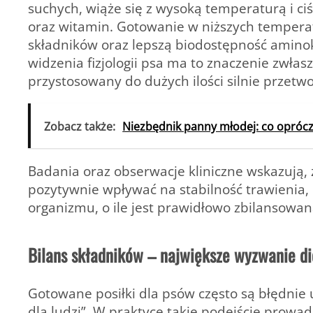
suchych, wiąże się z wysoką temperaturą i ci
oraz witamin. Gotowanie w niższych temper
składników oraz
lepszą biodostępność amino
widzenia fizjologii psa ma to znaczenie zwłas
przystosowany do dużych ilości silnie przetw
Zobacz także:
Niezbędnik panny młodej: co oprócz
Badania oraz obserwacje kliniczne wskazują,
pozytywnie wpływać na stabilność trawienia, 
organizmu, o ile jest prawidłowo zbilansowan
Bilans składników – największe wyzwanie d
Gotowane posiłki dla psów często są błędni
dla ludzi”. W praktyce takie podejście prow