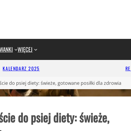
WANKI
WIĘCEJ
KALENDARZ 2025
R
cie do psiej diety: świeże, gotowane posiłki dla zdrowia
cie do psiej diety: świeże,