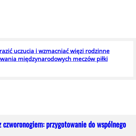
razić uczucia i wzmacniać więzi rodzinne
ywania międzynarodowych meczów piłki
z czworonogiem: przygotowanie do wspólnego