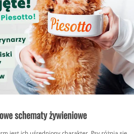
towe schematy żywieniowe
m jest ich uśredniony charakter. Psy różnią się