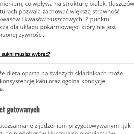
śnieniem, co wpływa na strukturę białek, tłuszczó
aturach pozwala zachować większą strawność
kwasów i kwasów tłuszczowych
. Z punktu
zcza dla układu pokarmowego, który nie jest
orzonej żywności.
 sukni musisz wybrać?
 że dieta oparta na świeżych składnikach może
konsystencję kału oraz ogólną kondycję
a.
iet gotowanych
e utożsamiane z jedzeniem przygotowywanym „jak
adzi do niedoborów kluczowych pierwiastków,