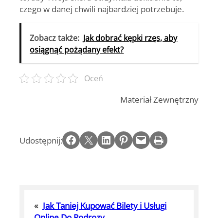
czego w danej chwili najbardziej potrzebuje.
Zobacz także:
Jak dobrać kępki rzęs, aby
osiągnąć pożądany efekt?
Oceń
Materiał Zewnętrzny
Share on Facebook
Email this Page
Share on LinkedIn
Share on Pinterest
Email this Page
Print this Page
Udostępnij:
«
Jak Taniej Kupować Bilety i Usługi
Online Do Podrozy