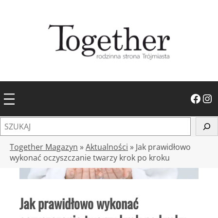
Przejdź
do
treści
Facebook
Instagram
S
z
u
Together Magazyn
»
Aktualności
»
Jak prawidłowo
k
wykonać oczyszczanie twarzy krok po kroku
a
j
Jak prawidłowo wykonać