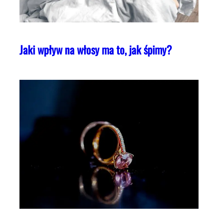
Jaki wpływ na włosy ma to, jak śpimy?