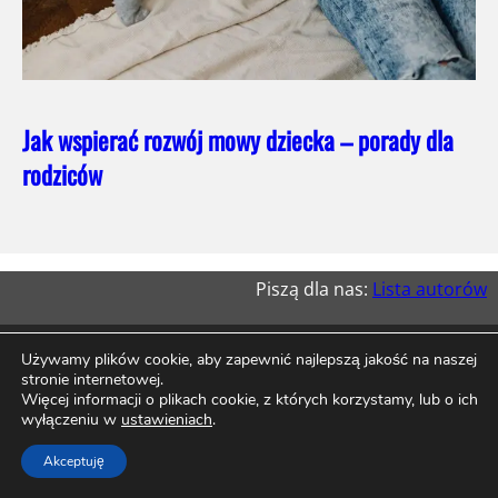
Jak wspierać rozwój mowy dziecka – porady dla
rodziców
Piszą dla nas:
Lista autorów
Używamy plików cookie, aby zapewnić najlepszą jakość na naszej
stronie internetowej.
Więcej informacji o plikach cookie, z których korzystamy, lub o ich
wyłączeniu w
ustawieniach
.
Akceptuję