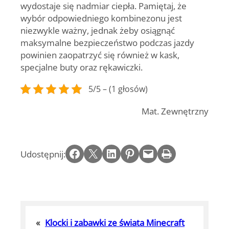
wydostaje się nadmiar ciepła. Pamiętaj, że
wybór odpowiedniego kombinezonu jest
niezwykle ważny, jednak żeby osiągnąć
maksymalne bezpieczeństwo podczas jazdy
powinien zaopatrzyć się również w kask,
specjalne buty oraz rękawiczki.
5/5 – (1 głosów)
Mat. Zewnętrzny
Share on Facebook
Email this Page
Share on LinkedIn
Share on Pinterest
Email this Page
Print this Page
Udostępnij:
«
Klocki i zabawki ze świata Minecraft