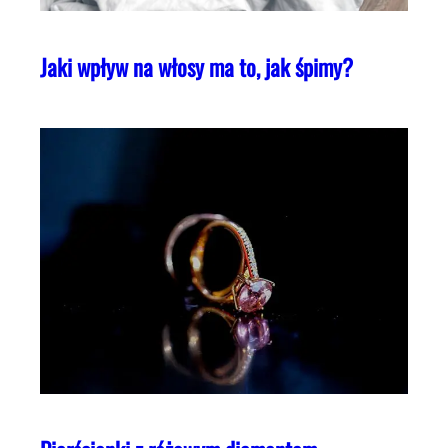
Jaki wpływ na włosy ma to, jak śpimy?