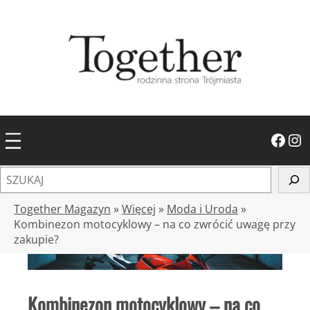
Przejdź
do
treści
Facebook
Instagram
S
z
u
Together Magazyn
»
Więcej
»
Moda i Uroda
»
k
Kombinezon motocyklowy – na co zwrócić uwagę przy
zakupie?
a
j
Kombinezon motocyklowy – na co