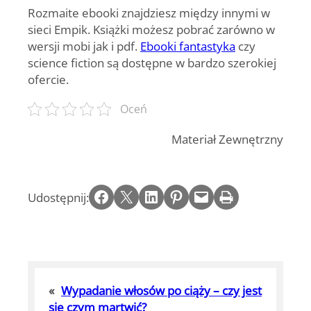
Rozmaite ebooki znajdziesz między innymi w
sieci Empik. Książki możesz pobrać zarówno w
wersji mobi jak i pdf.
Ebooki fantastyka
czy
science fiction są dostępne w bardzo szerokiej
ofercie.
Oceń
Materiał Zewnętrzny
Share on Facebook
Email this Page
Share on LinkedIn
Share on Pinterest
Email this Page
Print this Page
Udostępnij:
«
Wypadanie włosów po ciąży – czy jest
się czym martwić?