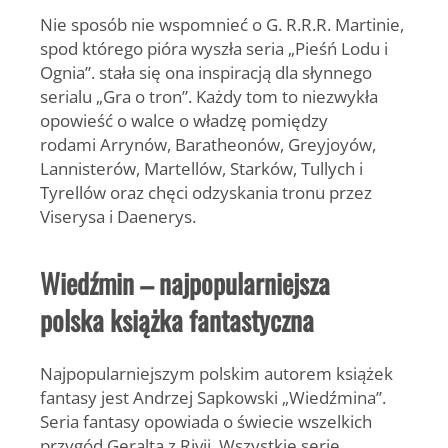
Nie sposób nie wspomnieć o G. R.R.R. Martinie,
spod którego pióra wyszła seria „Pieśń Lodu i
Ognia”. stała się ona inspiracją dla słynnego
serialu „Gra o tron”. Każdy tom to niezwykła
opowieść o walce o władzę pomiędzy
rodami Arrynów, Baratheonów, Greyjoyów,
Lannisterów, Martellów, Starków, Tullych i
Tyrellów oraz chęci odzyskania tronu przez
Viserysa i Daenerys.
Wiedźmin – najpopularniejsza
polska książka fantastyczna
Najpopularniejszym polskim autorem książek
fantasy jest Andrzej Sapkowski „Wiedźmina”.
Seria fantasy opowiada o świecie wszelkich
przygód Geralta z Rivii. Wszystkie serie