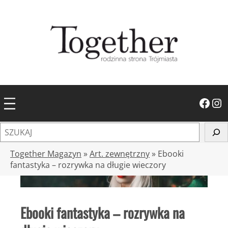
Przejdź
do
treści
Facebook
Instagram
S
z
u
Together Magazyn
»
Art. zewnętrzny
»
Ebooki
k
fantastyka – rozrywka na długie wieczory
a
j
Ebooki fantastyka – rozrywka na