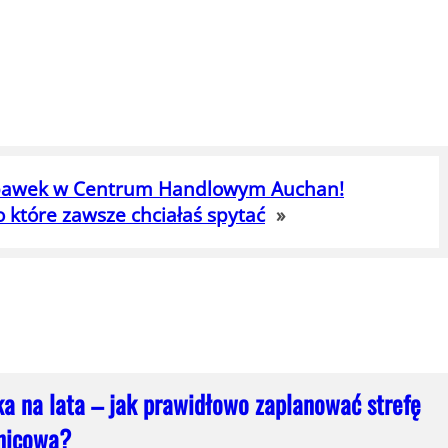
abawek w Centrum Handlowym Auchan!
o które zawsze chciałaś spytać
»
ka na lata – jak prawidłowo zaplanować strefę
nicową?