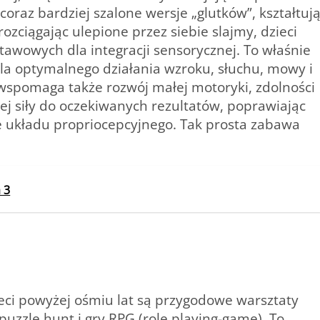
coraz bardziej szalone wersje „glutków”, kształtuj
rozciągając ulepione przez siebie slajmy, dzieci
tawowych dla integracji sensorycznej. To właśnie
dla optymalnego działania wzroku, słuchu, mowy i
wspomaga także rozwój małej motoryki, zdolności
 siły do oczekiwanych rezultatów, poprawiając
e układu propriocepcyjnego. Tak prosta zabawa
 3
eci powyżej ośmiu lat są przygodowe warsztaty
uzzle hunt i gry RPG (role playing-game). To