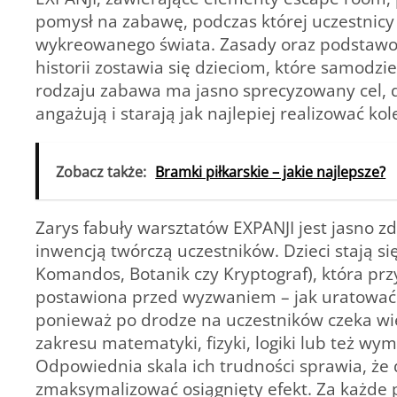
pomysł na zabawę, podczas której uczestnicy 
wykreowanego świata. Zasady oraz podstawowa
historii zostawia się dzieciom, które samodz
rodzaju zabawa ma jasno sprecyzowany cel, d
angażują i starają jak najlepiej realizować ko
Zobacz także:
Bramki piłkarskie – jakie najlepsze?
Zarys fabuły warsztatów EXPANJI jest jasno z
inwencją twórczą uczestników. Dzieci stają si
Komandos, Botanik czy Kryptograf), która pr
postawiona przed wyzwaniem – jak uratować j
ponieważ po drodze na uczestników czeka wi
zakresu matematyki, fizyki, logiki lub też w
Odpowiednia skala ich trudności sprawia, że
zmaksymalizować osiągnięty efekt. Za każde