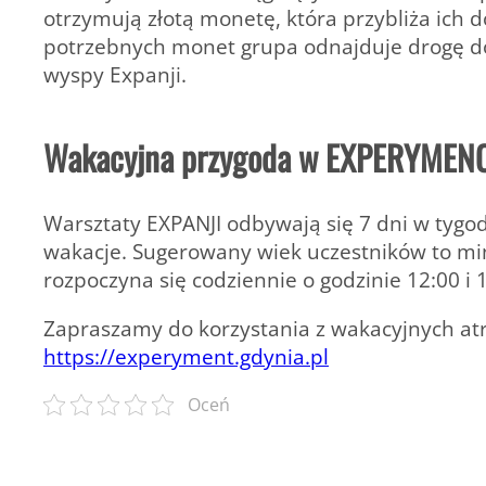
otrzymują złotą monetę, która przybliża ich 
potrzebnych monet grupa odnajduje drogę do 
wyspy Expanji.
Wakacyjna przygoda w EXPERYMEN
Warsztaty EXPANJI odbywają się 7 dni w tygodn
wakacje. Sugerowany wiek uczestników to m
rozpoczyna się codziennie o godzinie 12:00 i 
Zapraszamy do korzystania z wakacyjnych at
https://experyment.gdynia.pl
Oceń