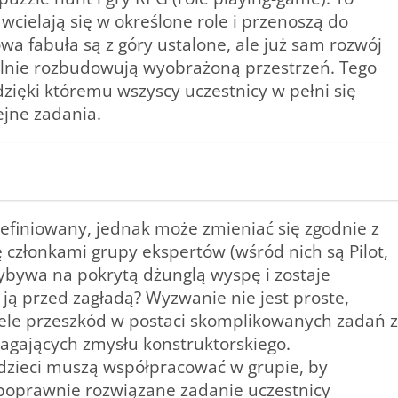
wcielają się w określone role i przenoszą do
 fabuła są z góry ustalone, ale już sam rozwój
ielnie rozbudowują wyobrażoną przestrzeń. Tego
zięki któremu wszyscy uczestnicy w pełni się
lejne zadania.
definiowany, jednak może zmieniać się zgodnie z
ę członkami grupy ekspertów (wśród nich są Pilot,
zybywa na pokrytą dżunglą wyspę i zostaje
ą przed zagładą? Wyzwanie nie jest proste,
ele przeszkód w postaci skomplikowanych zadań z
ymagających zmysłu konstruktorskiego.
 dzieci muszą współpracować w grupie, by
 poprawnie rozwiązane zadanie uczestnicy