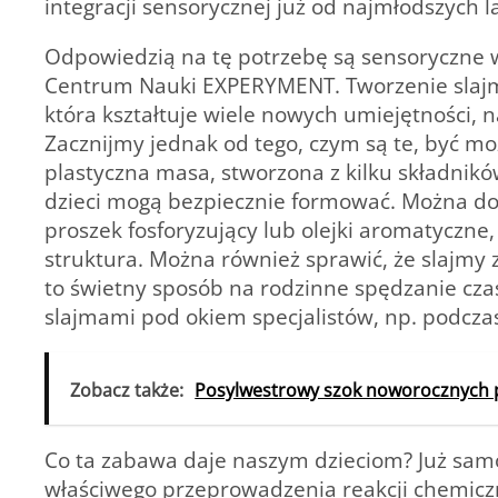
integracji sensorycznej już od najmłodszych la
Odpowiedzią na tę potrzebę są sensoryczne
Centrum Nauki EXPERYMENT. Tworzenie slajmó
która kształtuje wiele nowych umiejętności,
Zacznijmy jednak od tego, czym są te, być mo
plastyczna masa, stworzona z kilku składników
dzieci mogą bezpiecznie formować. Można do 
proszek fosforyzujący lub olejki aromatyczne,
struktura. Można również sprawić, że slajmy z
to świetny sposób na rodzinne spędzanie cz
slajmami pod okiem specjalistów, np. podcz
Zobacz także:
Posylwestrowy szok noworocznych
Co ta zabawa daje naszym dzieciom? Już sam
właściwego przeprowadzenia reakcji chemiczne