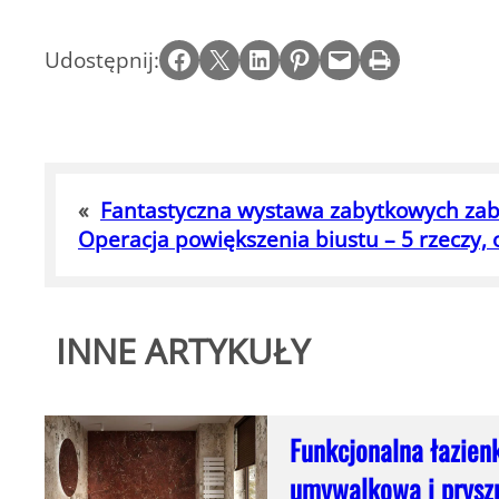
Share on Facebook
Email this Page
Share on LinkedIn
Share on Pinterest
Email this Page
Print this Page
Udostępnij:
«
Fantastyczna wystawa zabytkowych z
Operacja powiększenia biustu – 5 rzeczy, 
INNE ARTYKUŁY
Funkcjonalna łazien
umywalkową i prysz