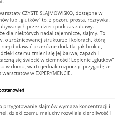
t.
 warsztaty CZYSTE SLAJMOWISKO, dostępne w
w lub „glutków” to, z pozoru prosta, rozrywka,
 nabywanych przez dzieci podczas zabawy.
że dla niektórych nadal tajemnicze, slajmy. To
, o zróżnicowanej strukturze i kolorach, którą
niej dodawać przeróżne dodatki, jak brokat,
 dzięki czemu zmieni się jej barwa, zapach i
aczną się świecić w ciemności! Lepienie „glutków”
asu w domu, warto jednak rozpocząć przygodę ze
as warsztatów w EXPERYMENCIE.
 postanowień
o przygotowanie slajmów wymaga koncentracji i
j, dzięki czemu maluchy rozwijają cierpliwość i