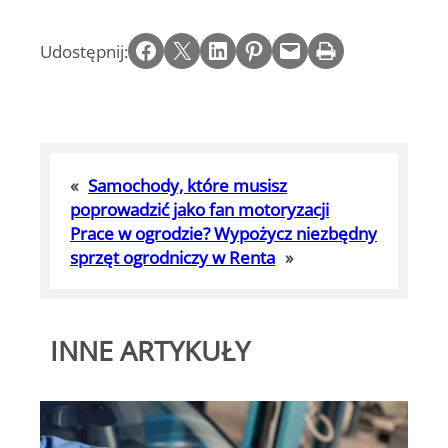
Share on Facebook
Email this Page
Share on LinkedIn
Share on Pinterest
Email this Page
Print this Page
Udostępnij:
«
Samochody, które musisz
poprowadzić jako fan motoryzacji
Prace w ogrodzie? Wypożycz niezbędny
sprzęt ogrodniczy w Renta
»
INNE ARTYKUŁY