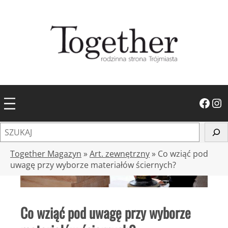
Przejdź
do
treści
Facebook
Instagram
S
z
u
Together Magazyn
»
Art. zewnętrzny
»
Co wziąć pod
k
uwagę przy wyborze materiałów ściernych?
a
j
Co wziąć pod uwagę przy wyborze