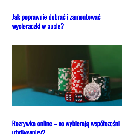
Jak poprawnie dobrać i zamontować
wycieraczki w aucie?
Rozrywka online – co wybierają współcześni
użytkownicy?