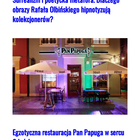
obrazy Rafała Olbińskiego hipnotyzują
kolekcjonerów?
Egzotyczna restauracja Pan Papuga w sercu