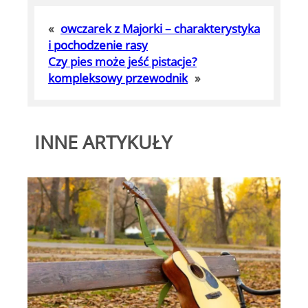
«
owczarek z Majorki – charakterystyka
i pochodzenie rasy
Czy pies może jeść pistacje?
kompleksowy przewodnik
»
INNE ARTYKUŁY