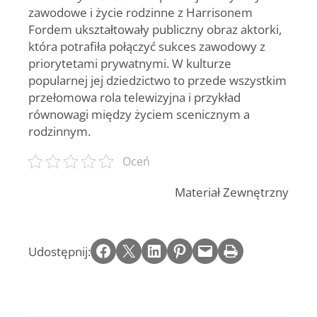
zawodowe i życie rodzinne z Harrisonem
Fordem ukształtowały publiczny obraz aktorki,
która potrafiła połączyć sukces zawodowy z
priorytetami prywatnymi. W kulturze
popularnej jej dziedzictwo to przede wszystkim
przełomowa rola telewizyjna i przykład
równowagi między życiem scenicznym a
rodzinnym.
Oceń
Materiał Zewnętrzny
Share on Facebook
Email this Page
Share on LinkedIn
Share on Pinterest
Email this Page
Print this Page
Udostępnij: