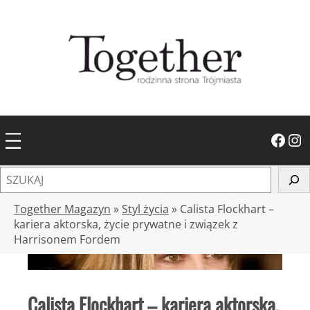
Przejdź
do
treści
Facebook
Instagram
S
z
u
Together Magazyn
»
Styl życia
»
Calista Flockhart –
k
kariera aktorska, życie prywatne i związek z
Harrisonem Fordem
a
j
Calista Flockhart – kariera aktorska,