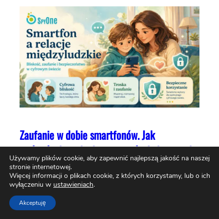
Zaufanie w dobie smartfonów. Jak
technologia zmienia nasze relacje i poczucie
Używamy plików cookie, aby zapewnić najlepszą jakość na naszej
bezpieczeństwa?
stronie internetowej.
Więcej informacji o plikach cookie, z których korzystamy, lub o ich
wyłączeniu w
ustawieniach
.
Akceptuję