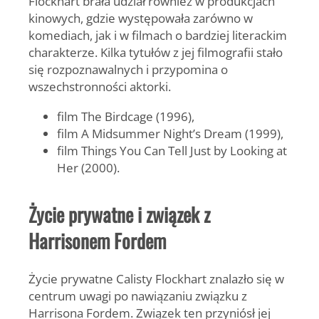
Flockhart brała udział również w produkcjach
kinowych, gdzie występowała zarówno w
komediach, jak i w filmach o bardziej literackim
charakterze. Kilka tytułów z jej filmografii stało
się rozpoznawalnych i przypomina o
wszechstronności aktorki.
film
The Birdcage
(1996),
film
A Midsummer Night’s Dream
(1999),
film
Things You Can Tell Just by Looking at
Her
(2000).
Życie prywatne i związek z
Harrisonem Fordem
Życie prywatne Calisty Flockhart znalazło się w
centrum uwagi po nawiązaniu związku z
Harrisona Fordem. Związek ten przyniósł jej