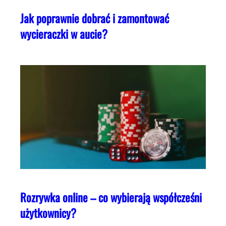
Jak poprawnie dobrać i zamontować
wycieraczki w aucie?
Rozrywka online – co wybierają współcześni
użytkownicy?