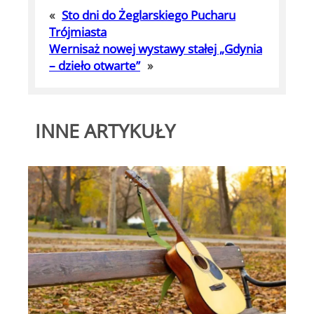
«
Sto dni do Żeglarskiego Pucharu
Trójmiasta
Wernisaż nowej wystawy stałej „Gdynia
– dzieło otwarte”
»
INNE ARTYKUŁY