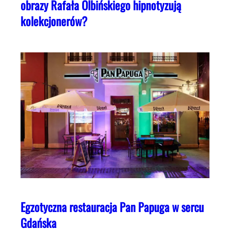
obrazy Rafała Olbińskiego hipnotyzują
kolekcjonerów?
Egzotyczna restauracja Pan Papuga w sercu
Gdańska