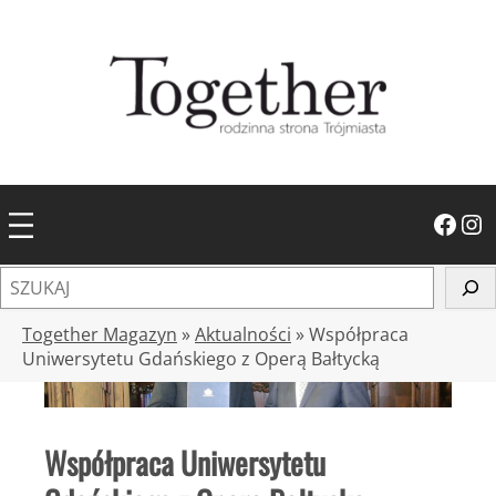
Przejdź
do
treści
Facebook
Instagram
S
z
u
Together Magazyn
»
Aktualności
»
Współpraca
k
Uniwersytetu Gdańskiego z Operą Bałtycką
a
j
Współpraca Uniwersytetu