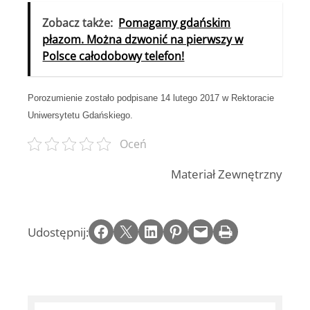
Zobacz także:
Pomagamy gdańskim
płazom. Można dzwonić na pierwszy w
Polsce całodobowy telefon!
Porozumienie zostało podpisane 14 lutego 2017 w Rektoracie
Uniwersytetu Gdańskiego.
Oceń
Materiał Zewnętrzny
Share on Facebook
Email this Page
Share on LinkedIn
Share on Pinterest
Email this Page
Print this Page
Udostępnij: