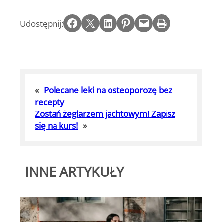
Share on Facebook
Email this Page
Share on LinkedIn
Share on Pinterest
Email this Page
Print this Page
Udostępnij:
«
Polecane leki na osteoporozę bez
recepty
Zostań żeglarzem jachtowym! Zapisz
się na kurs!
»
INNE ARTYKUŁY