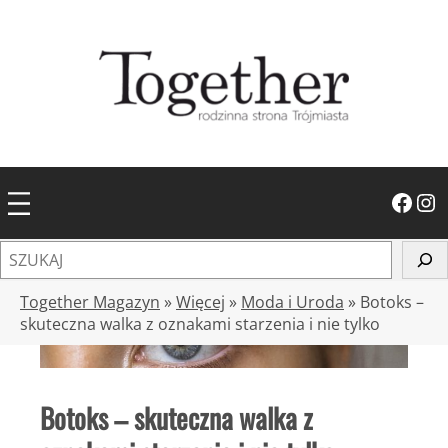
Przejdź
do
treści
Facebook
Instagram
S
z
u
Together Magazyn
»
Więcej
»
Moda i Uroda
»
Botoks –
k
skuteczna walka z oznakami starzenia i nie tylko
a
j
Botoks – skuteczna walka z