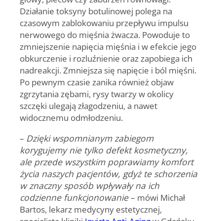
Działanie toksyny botulinowej polega na
czasowym zablokowaniu przepływu impulsu
nerwowego do mięśnia żwacza. Powoduje to
zmniejszenie napięcia mięśnia i w efekcie jego
obkurczenie i rozluźnienie oraz zapobiega ich
nadreakcji. Zmniejsza się napięcie i ból mięśni.
Po pewnym czasie zanika również objaw
zgrzytania zębami, rysy twarzy w okolicy
szczęki ulegają złagodzeniu, a nawet
widocznemu odmłodzeniu.
–
Dzięki wspomnianym zabiegom
korygujemy nie tylko defekt kosmetyczny,
ale przede wszystkim poprawiamy komfort
życia naszych pacjentów, gdyż te schorzenia
w znaczny sposób wpływały na ich
codzienne funkcjonowanie
–
mówi Michał
Bartos, lekarz medycyny estetycznej,
specjalista kliniki
Invicta Anti-Aging
w Gdańsku.