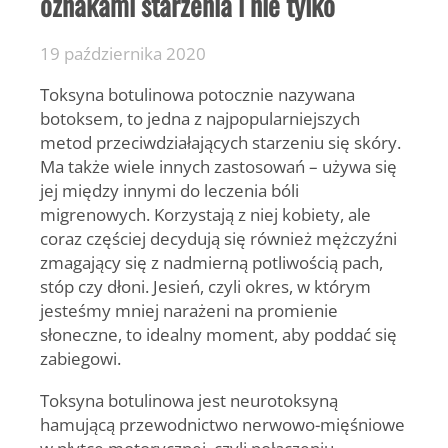
oznakami starzenia i nie tylko
19 października 2020
Toksyna botulinowa potocznie nazywana
botoksem, to jedna z najpopularniejszych
metod przeciwdziałających starzeniu się skóry.
Ma także wiele innych zastosowań – używa się
jej między innymi do leczenia bóli
migrenowych. Korzystają z niej kobiety, ale
coraz częściej decydują się również mężczyźni
zmagający się z nadmierną potliwością pach,
stóp czy dłoni. Jesień, czyli okres, w którym
jesteśmy mniej narażeni na promienie
słoneczne, to idealny moment, aby poddać się
zabiegowi.
Toksyna botulinowa jest neurotoksyną
hamującą przewodnictwo nerwowo-mięśniowe
w płytce motorycznej, czyli połączeniu