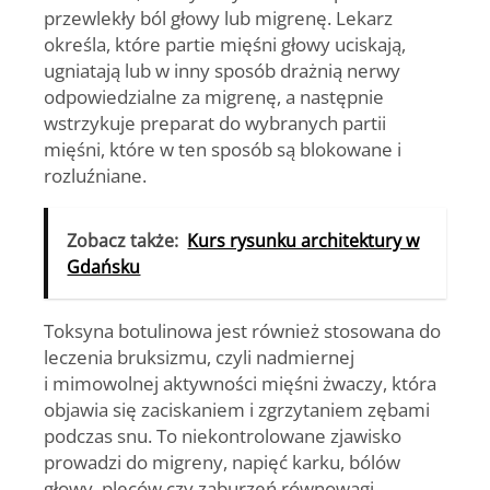
przewlekły ból głowy lub migrenę. Lekarz
określa, które partie mięśni głowy uciskają,
ugniatają lub w inny sposób drażnią nerwy
odpowiedzialne za migrenę, a następnie
wstrzykuje preparat do wybranych partii
mięśni, które w ten sposób są blokowane i
rozluźniane.
Zobacz także:
Kurs rysunku architektury w
Gdańsku
Toksyna botulinowa jest również stosowana do
leczenia bruksizmu, czyli nadmiernej
i mimowolnej aktywności mięśni żwaczy, która
objawia się zaciskaniem i zgrzytaniem zębami
podczas snu. To niekontrolowane zjawisko
prowadzi do migreny, napięć karku, bólów
głowy, pleców czy zaburzeń równowagi.