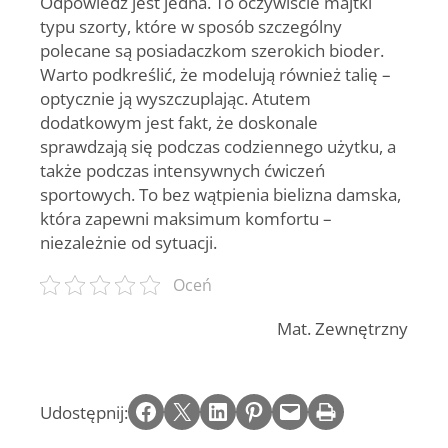
Odpowiedź jest jedna. To oczywiście majtki
typu szorty, które w sposób szczególny
polecane są posiadaczkom szerokich bioder.
Warto podkreślić, że modelują również talię –
optycznie ją wyszczuplając. Atutem
dodatkowym jest fakt, że doskonale
sprawdzają się podczas codziennego użytku, a
także podczas intensywnych ćwiczeń
sportowych. To bez wątpienia bielizna damska,
która zapewni maksimum komfortu –
niezależnie od sytuacji.
Oceń
Mat. Zewnętrzny
Share on Facebook
Email this Page
Share on LinkedIn
Share on Pinterest
Email this Page
Print this Page
Udostępnij: