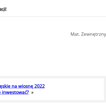
cji!
Mat. Zewnętrzn
męskie na wiosnę 2022
e inwestować?
»