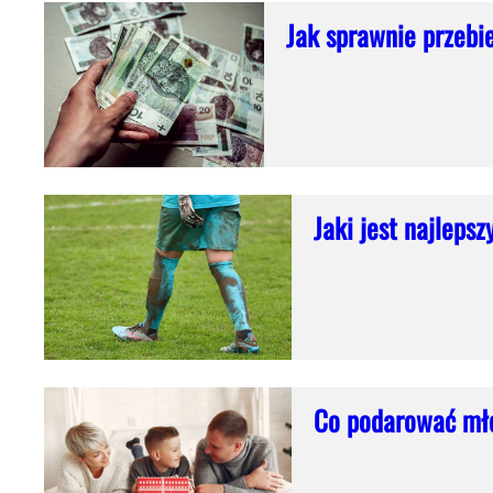
Jak sprawnie przebi
Jaki jest najleps
Co podarować mło