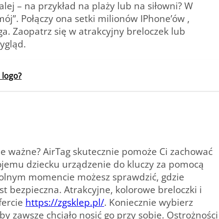
alej – na przykład na plaży lub na siłowni? W
ój”. Połączy ona setki milionów IPhone’ów ,
. Zaopatrz się w atrakcyjny breloczek lub
ygląd.
z logo?
bie ważne? AirTag skutecznie pomoże Ci zachować
ojemu dziecku urządzenie do kluczy za pomocą
wolnym momencie możesz sprawdzić, gdzie
st bezpieczna. Atrakcyjne, kolorowe breloczki i
fercie
https://zgsklep.pl/
. Koniecznie wybierz
y zawsze chciało nosić go przy sobie. Ostrożności