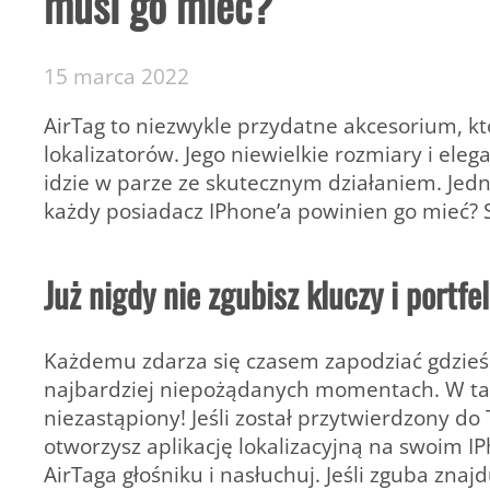
musi go mieć?
15 marca 2022
AirTag to niezwykle przydatne akcesorium, kt
lokalizatorów. Jego niewielkie rozmiary i el
idzie w parze ze skutecznym działaniem. Jedn
każdy posiadacz IPhone’a powinien go mieć?
Już nigdy nie zgubisz kluczy i portfe
Każdemu zdarza się czasem zapodziać gdzieś k
najbardziej niepożądanych momentach. W tak
niezastąpiony! Jeśli został przytwierdzony do 
otworzysz aplikację lokalizacyjną na swoim
AirTaga głośniku i nasłuchuj. Jeśli zguba znaj