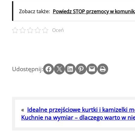
Zobacz także:
Powiedz STOP przemocy w komunika
Oceń
Share on Facebook
Email this Page
Share on LinkedIn
Share on Pinterest
Email this Page
Print this Page
Udostępnij:
«
Idealne przejściowe kurtki i kamizelki 
Kuchnie na wymiar – dlaczego warto w ni