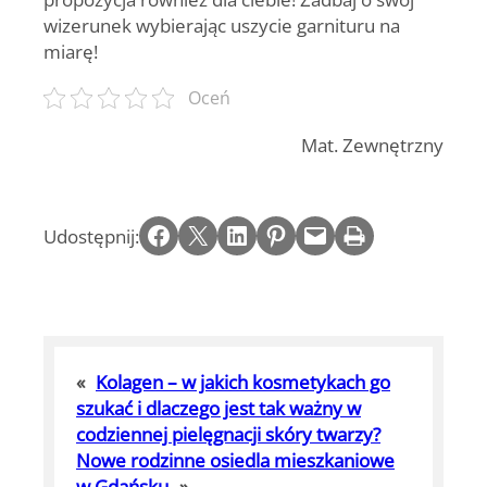
wizerunek wybierając uszycie garnituru na
miarę!
Oceń
Mat. Zewnętrzny
Share on Facebook
Email this Page
Share on LinkedIn
Share on Pinterest
Email this Page
Print this Page
Udostępnij:
«
Kolagen – w jakich kosmetykach go
szukać i dlaczego jest tak ważny w
codziennej pielęgnacji skóry twarzy?
Nowe rodzinne osiedla mieszkaniowe
w Gdańsku
»