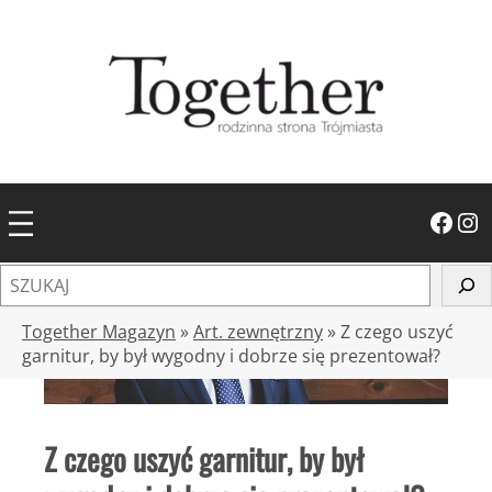
Przejdź
do
treści
Facebook
Instagram
S
z
u
Together Magazyn
»
Art. zewnętrzny
»
Z czego uszyć
k
garnitur, by był wygodny i dobrze się prezentował?
a
j
Z czego uszyć garnitur, by był