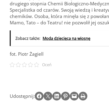
drugiego stopnia Chemii Biologiczno-Medyczne
Specjalistka od czarów. Swoją wiedzą i kreat
chemików. Osoba, która minęła się z powołan
Mamo, Tato – do Teatru! nie pozwolił jej oszu
Zobacz także:
Moda dziecięca na wiosnę
fot. Piotr Żagiell
Oceń
Share on Facebook
Email this Page
Share on LinkedIn
Share on Pinterest
Email this Page
Print this Page
Udostępnij: