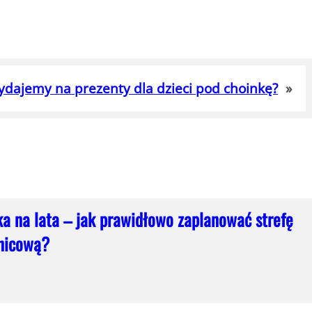
wydajemy na prezenty dla dzieci pod choinkę?
»
ka na lata – jak prawidłowo zaplanować strefę
nicową?