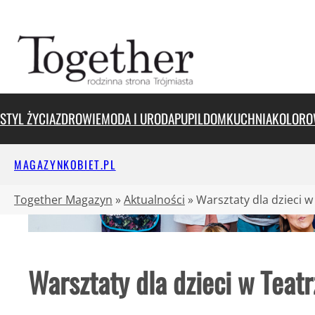
Przejdź
do
treści
STYL ŻYCIA
ZDROWIE
MODA I URODA
PUPIL
DOM
KUCHNIA
KOLORO
MAGAZYNKOBIET.PL
Together Magazyn
»
Aktualności
»
Warsztaty dla dzieci 
Warsztaty dla dzieci w Teat