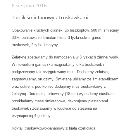
6 sierpnia 2016
Torcik śmietanowy z truskawkami
Opakowanie kruchych ciastek lub biszkoptów, 500 ml śmietany
30%, opakowanie śmietan-fiksu, 3 łyżki cukru, garść
truskawek, 2 łyżki żelatyny
Żelatynę zostawiamy do namoczenia w 3 łyżkach zimnej wody.
W niewielkim garnuszku rozgniatamy kilka truskawek i
podgrzewamy tak przygotowany mus. Dodajemy żelatynę,
zagotowujemy, studzimy. Śmietanę ubijamy ze śmietan-fiksem
oraz cukrem, pod koniec dodajemy mus truskawkowy z
żelatyną. Dno małej tortownicy (18 cm) wykładamy ciastkami,
przekładamy masę śmietanową, dekorujemy plasterkami
truskawek i zostawiamy w lodówce do stężenia na
przynajmniej 4 godziny.
Koktajl truskawkowo-bananowy z białą czekoladą