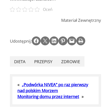
Oceń
Materiał Zewnętrzny
Share on Facebook
Email this Page
Share on LinkedIn
Share on Pinterest
Email this Page
Print this Page
Udostępnij:
DIETA
PRZEPISY
ZDROWIE
«
„Podwórka NIVEA” po raz pierwszy
nad polskim Morzem
Monitoring domu przez internet
»