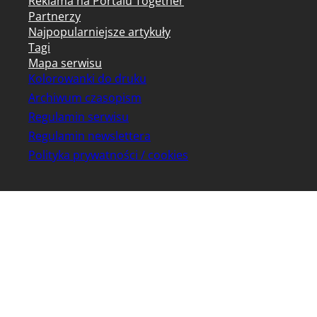
Reklama na Portalu Together
Partnerzy
Najpopularniejsze artykuły
Tagi
Mapa serwisu
Kolorowanki do druku
Archiwum czasopism
Regulamin serwisu
Regulamin newslettera
Polityka prywatności / cookies