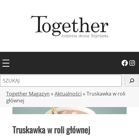
Przejdź
do
treści
Facebook
Instagram
S
z
u
Together Magazyn
»
Aktualności
»
Truskawka w roli
k
głównej
a
j
Truskawka w roli głównej