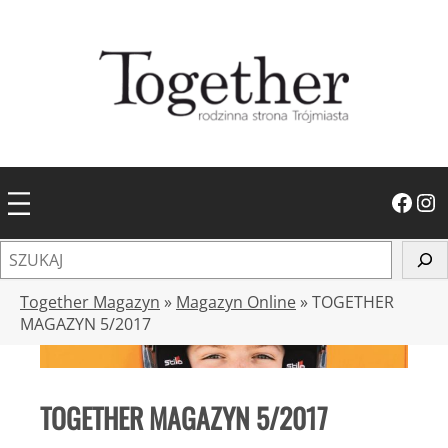
Przejdź
do
treści
Facebook
Instagram
S
z
u
Together Magazyn
»
Magazyn Online
»
TOGETHER
k
MAGAZYN 5/2017
a
j
TOGETHER MAGAZYN 5/2017