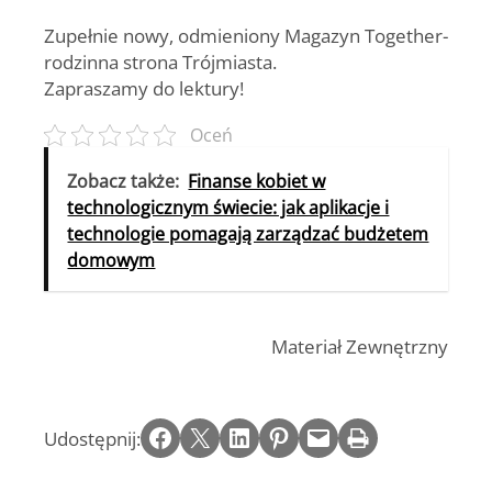
Zupełnie nowy, odmieniony Magazyn Together-
rodzinna strona Trójmiasta.
Zapraszamy do lektury!
Oceń
Zobacz także:
Finanse kobiet w
technologicznym świecie: jak aplikacje i
technologie pomagają zarządzać budżetem
domowym
Materiał Zewnętrzny
Share on Facebook
Email this Page
Share on LinkedIn
Share on Pinterest
Email this Page
Print this Page
Udostępnij: