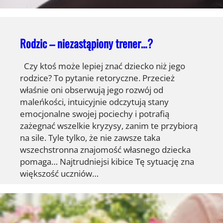
Rodzic – niezastąpiony trener…?
Czy ktoś może lepiej znać dziecko niż jego
rodzice? To pytanie retoryczne. Przecież
właśnie oni obserwują jego rozwój od
maleńkości, intuicyjnie odczytują stany
emocjonalne swojej pociechy i potrafią
zażegnać wszelkie kryzysy, zanim te przybiorą
na sile. Tyle tylko, że nie zawsze taka
wszechstronna znajomość własnego dziecka
pomaga… Najtrudniejsi kibice Tę sytuację zna
większość uczniów…