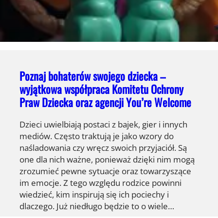
Poznaj bohaterów swojego dziecka –
wyjątkowa współpraca Komitetu Ochrony
Praw Dziecka oraz agencji You’re Welcome
Dzieci uwielbiają postaci z bajek, gier i innych
mediów. Często traktują je jako wzory do
naśladowania czy wręcz swoich przyjaciół. Są
one dla nich ważne, ponieważ dzięki nim mogą
zrozumieć pewne sytuacje oraz towarzyszące
im emocje. Z tego względu rodzice powinni
wiedzieć, kim inspirują się ich pociechy i
dlaczego. Już niedługo będzie to o wiele…