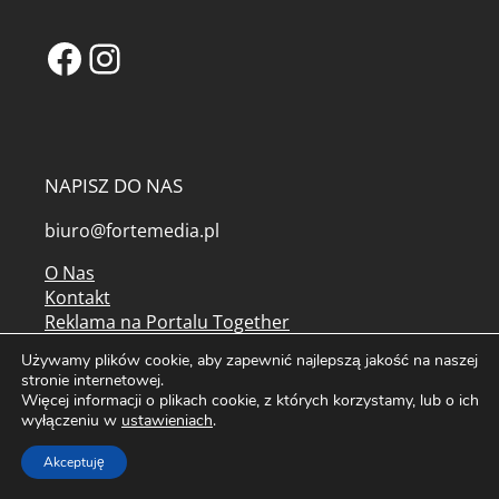
Facebook
Instagram
NAPISZ DO NAS
biuro@fortemedia.pl
O Nas
Kontakt
Reklama na Portalu Together
Partnerzy
Używamy plików cookie, aby zapewnić najlepszą jakość na naszej
Najpopularniejsze artykuły
stronie internetowej.
Tagi
Więcej informacji o plikach cookie, z których korzystamy, lub o ich
Mapa serwisu
wyłączeniu w
ustawieniach
.
Kolorowanki do druku
Akceptuję
Archiwum czasopism