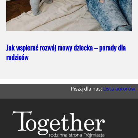
Jak wspierać rozwój mowy dziecka – porady dla
rodziców
Piszą dla nas:
Lista autorów