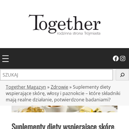
Przejdź
do
treści
Facebook
Instagram
S
z
u
Together Magazyn
»
Zdrowie
»
Suplementy diety
k
wspierające skórę, włosy i paznokcie – które składniki
mają realne działanie, potwierdzone badaniami?
a
j
Suplementy diety wspierające skórę,