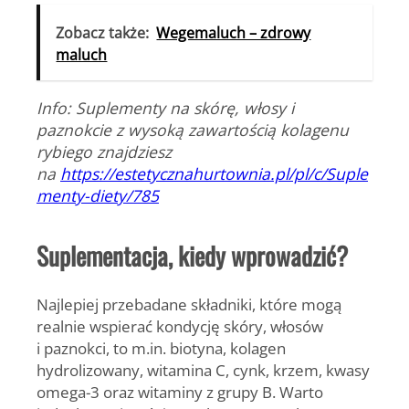
Zobacz także:
Wegemaluch – zdrowy
maluch
Info: Suplementy na skórę, włosy i
paznokcie z wysoką zawartością kolagenu
rybiego znajdziesz
na
https://estetycznahurtownia.pl/pl/c/Suple
menty-diety/785
Suplementacja, kiedy wprowadzić?
Najlepiej przebadane składniki, które mogą
realnie wspierać kondycję skóry, włosów
i paznokci, to m.in. biotyna, kolagen
hydrolizowany, witamina C, cynk, krzem, kwasy
omega-3 oraz witaminy z grupy B.
Warto