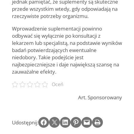
jednak pamiętać, że suplementy są skuteczne
przede wszystkim wtedy, gdy odpowiadają na
rzeczywiste potrzeby organizmu
.
Wprowadzenie
suplementacji powinno
odbywać się wyłącznie po konsultacji z
lekarzem lub specjalistą
, na podstawie wyników
badań potwierdzających ewentualne
niedobory. Takie podejście jest
najbezpieczniejsze i daje największą szansę na
zauważalne efekty.
Oceń
Art. Sponsorowany
Share on Facebook
Email this Page
Share on LinkedIn
Share on Pinterest
Email this Page
Print this Page
Udostępnij: