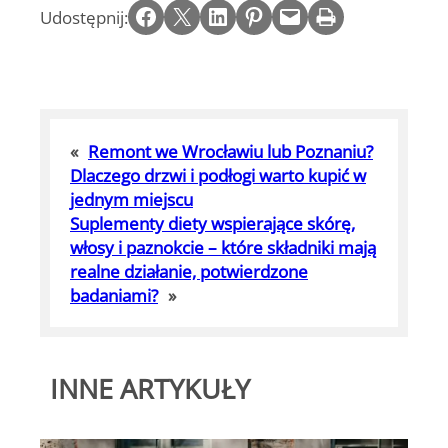
Share on Facebook
Email this Page
Share on LinkedIn
Share on Pinterest
Email this Page
Print this Page
Udostępnij:
«
Remont we Wrocławiu lub Poznaniu?
Dlaczego drzwi i podłogi warto kupić w
jednym miejscu
Suplementy diety wspierające skórę,
włosy i paznokcie – które składniki mają
realne działanie, potwierdzone
badaniami?
»
INNE ARTYKUŁY