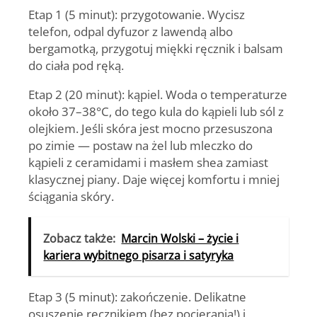
Etap 1 (5 minut): przygotowanie.
Wycisz
telefon, odpal dyfuzor z lawendą albo
bergamotką, przygotuj miękki ręcznik i balsam
do ciała pod ręką.
Etap 2 (20 minut): kąpiel.
Woda o temperaturze
około 37–38°C, do tego kula do kąpieli lub sól z
olejkiem. Jeśli skóra jest mocno przesuszona
po zimie — postaw na żel lub mleczko do
kąpieli z ceramidami i masłem shea zamiast
klasycznej piany. Daje więcej komfortu i mniej
ściągania skóry.
Zobacz także:
Marcin Wolski – życie i
kariera wybitnego pisarza i satyryka
Etap 3 (5 minut): zakończenie.
Delikatne
osuszenie ręcznikiem (bez pocierania!) i