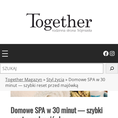
Przejdź
do
treści
Facebook
Instagram
S
z
u
Together Magazyn
»
Styl życia
»
Domowe SPA w 30
k
minut — szybki reset przed majówką
a
j
Domowe SPA w 30 minut — szybki